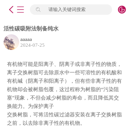
请输入关键词搜索
未登录
签到
点击登录
活性碳吸附法制备纯水
aaaaa
标准物质
2024-07-25
产品专项
有机物可能是阳离子、阴离子或非离子性的物质，
离子交换树脂可去除原水中一些可溶性的有机酸和
计量仪器
有机碱（阴离子和阳离子），但有些非离子性的有
微生物检测/质控品
机物却会被树脂包覆，这过程称为树脂的“污染阻
塞”现象，不但会减少树脂的寿命，而且降低其交
定制标物
换能力。为保护离子
交换树脂，可将活性碳过滤器安装在离子交换树脂
定制仪器
之前，以去除非离子性的有机物。