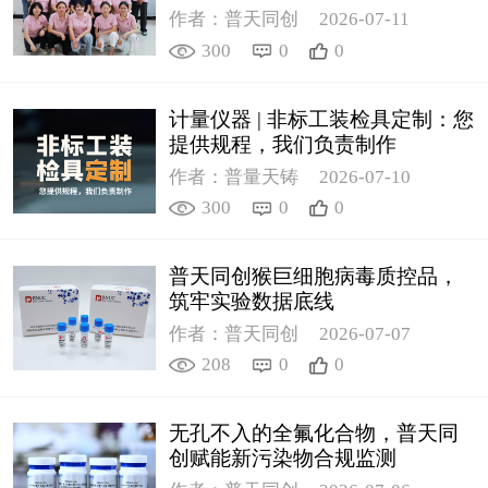
作者：普天同创
2026-07-11
300
0
0
计量仪器 | 非标工装检具定制：您
提供规程，我们负责制作
作者：普量天铸
2026-07-10
300
0
0
普天同创猴巨细胞病毒质控品，
筑牢实验数据底线
作者：普天同创
2026-07-07
208
0
0
无孔不入的全氟化合物，普天同
创赋能新污染物合规监测