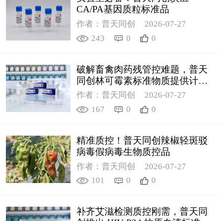
CA/PA基因质粒标准品
作者：普天同创
2026-07-27
243
0
0
破解畜禽肉药残管控难题，普天
同创林可霉素标准物质提供计量
支撑
作者：普天同创
2026-07-27
167
0
0
精准质控！普天同创辣椒轻斑驳
病毒假病毒生物质控品
作者：普天同创
2026-07-27
101
0
0
补齐艾滋检测质控刚需，普天同