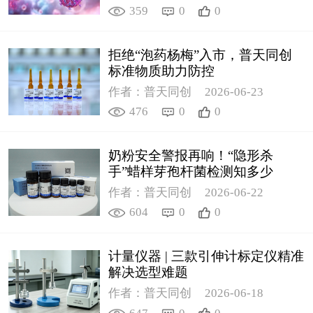
359
0
0
拒绝“泡药杨梅”入市，普天同创
标准物质助力防控
作者：普天同创
2026-06-23
476
0
0
奶粉安全警报再响！“隐形杀
手”蜡样芽孢杆菌检测知多少
作者：普天同创
2026-06-22
604
0
0
计量仪器 | 三款引伸计标定仪精准
解决选型难题
作者：普天同创
2026-06-18