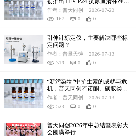
创推出 HIV P24 抗原血清标准物
质
作者：普天同创
2026-07-22
167
0
0
引伸计标定仪，主要解决哪些标
定问题？
作者：普量天铸
2026-07-13
319
0
0
“新污染物”中抗生素的成就与危
机，普天同创喹诺酮、磺胺类质
控新品筑牢环境安全防线
作者：普天同创
2026-07-13
523
0
0
普天同创2026年中总结暨表彰大
会圆满举行