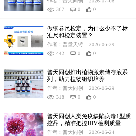
作者：普天同创
2026-07-06
367
0
0
做钢卷尺检定，为什么少不了标
准尺和检定装置？
作者：普量天铸
2026-06-29
442
0
0
普天同创推出植物激素储存液系
列，助力植物组织培养
作者：普天同创
2026-06-29
318
0
0
普天同创人类免疫缺陷病毒1型质
控品，精准把控HIV检测质量
作者：普天同创
2026-06-24