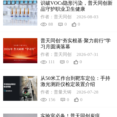
识破VOCs隐形污染，普天同创新
品守护职业卫生健康
作者：普天同创
2026-08-03
88
0
0
普天同创“夯实根基·聚力前行”学
习月圆满落幕
作者：普天同创
2026-07-31
111
0
0
从50米工作台到靶车定位：手持
激光测距仪检定装置介绍
作者：普量天铸
2026-07-28
156
0
0
实验室必备！普天同创炭疽