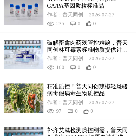
CA/PA基因质粒标准品
作者：普天同创
2026-07-27
235
0
0
破解畜禽肉药残管控难题，普天
同创林可霉素标准物质提供计量
支撑
作者：普天同创
2026-07-27
160
0
0
精准质控！普天同创辣椒轻斑驳
病毒假病毒生物质控品
作者：普天同创
2026-07-27
97
0
0
补齐艾滋检测质控刚需，普天同