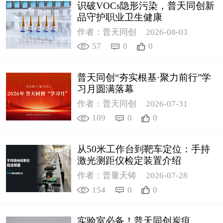
识破VOCs隐形污染，普天同创新
品守护职业卫生健康
作者：普天同创
2026-08-03
57
0
0
普天同创“夯实根基·聚力前行”学
习月圆满落幕
作者：普天同创
2026-07-31
109
0
0
从50米工作台到靶车定位：手持
激光测距仪检定装置介绍
作者：普量天铸
2026-07-28
154
0
0
实验室必备！普天同创炭疽