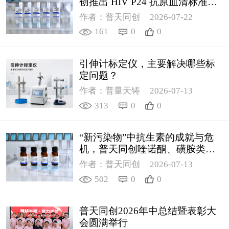
创推出 HIV P24 抗原血清标准物
质
作者：普天同创
2026-07-22
161
0
0
引伸计标定仪，主要解决哪些标
定问题？
作者：普量天铸
2026-07-13
313
0
0
“新污染物”中抗生素的成就与危
机，普天同创喹诺酮、磺胺类质
控新品筑牢环境安全防线
作者：普天同创
2026-07-13
502
0
0
普天同创2026年中总结暨表彰大
会圆满举行