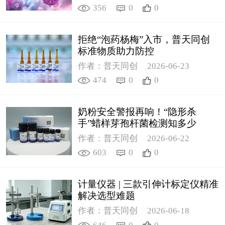
356
0
0
拒绝“泡药杨梅”入市，普天同创
标准物质助力防控
作者：普天同创
2026-06-23
474
0
0
奶粉安全警报再响！“隐形杀
手”蜡样芽孢杆菌检测知多少
作者：普天同创
2026-06-22
603
0
0
计量仪器 | 三款引伸计标定仪精准
解决选型难题
作者：普天同创
2026-06-18