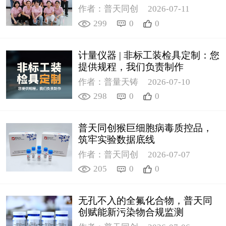
作者：普天同创
2026-07-11
299
0
0
计量仪器 | 非标工装检具定制：您
提供规程，我们负责制作
作者：普量天铸
2026-07-10
298
0
0
普天同创猴巨细胞病毒质控品，
筑牢实验数据底线
作者：普天同创
2026-07-07
205
0
0
无孔不入的全氟化合物，普天同
创赋能新污染物合规监测