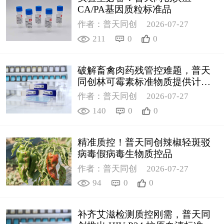
CA/PA基因质粒标准品
作者：普天同创
2026-07-27
211
0
0
破解畜禽肉药残管控难题，普天
同创林可霉素标准物质提供计量
支撑
作者：普天同创
2026-07-27
140
0
0
精准质控！普天同创辣椒轻斑驳
病毒假病毒生物质控品
作者：普天同创
2026-07-27
94
0
0
补齐艾滋检测质控刚需，普天同