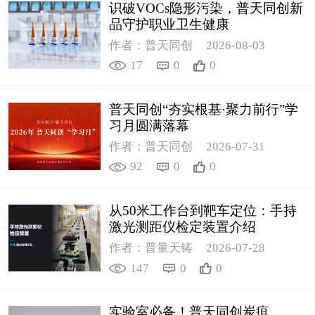
识破VOCs隐形污染，普天同创新
品守护职业卫生健康
作者：普天同创
2026-08-03
17
0
0
普天同创“夯实根基·聚力前行”学
习月圆满落幕
作者：普天同创
2026-07-31
92
0
0
从50米工作台到靶车定位：手持
激光测距仪检定装置介绍
作者：普量天铸
2026-07-28
147
0
0
实验室必备！普天同创炭疽