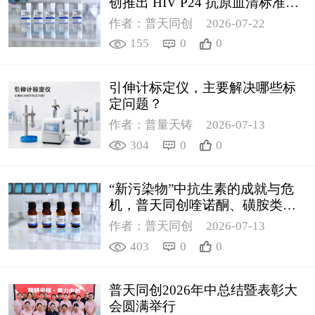
创推出 HIV P24 抗原血清标准物
质
作者：普天同创
2026-07-22
155
0
0
引伸计标定仪，主要解决哪些标
定问题？
作者：普量天铸
2026-07-13
304
0
0
“新污染物”中抗生素的成就与危
机，普天同创喹诺酮、磺胺类质
控新品筑牢环境安全防线
作者：普天同创
2026-07-13
403
0
0
普天同创2026年中总结暨表彰大
会圆满举行