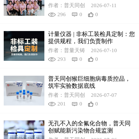
作者：普天同创
2026-07-11
296
0
0
计量仪器 | 非标工装检具定制：您
提供规程，我们负责制作
作者：普量天铸
2026-07-10
293
0
0
普天同创猴巨细胞病毒质控品，
筑牢实验数据底线
作者：普天同创
2026-07-07
201
0
0
无孔不入的全氟化合物，普天同
创赋能新污染物合规监测