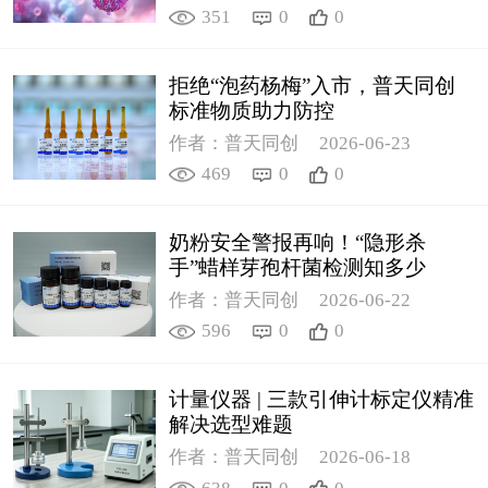
351
0
0
拒绝“泡药杨梅”入市，普天同创
标准物质助力防控
作者：普天同创
2026-06-23
469
0
0
奶粉安全警报再响！“隐形杀
手”蜡样芽孢杆菌检测知多少
作者：普天同创
2026-06-22
596
0
0
计量仪器 | 三款引伸计标定仪精准
解决选型难题
作者：普天同创
2026-06-18