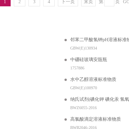
1
2
3
4
下一页
末页
第
页
G
邻苯二甲酸氢钾pH溶液标准
GBW(E)130934
中硼硅玻璃安瓿瓶
1757886
水中乙醇溶液标准物质
GBW(E)100970
纳氏试剂(碘化钾 碘化汞 氢氧
BWZ6055-2016
高氯酸滴定溶液标准物质
BWB2046-2016