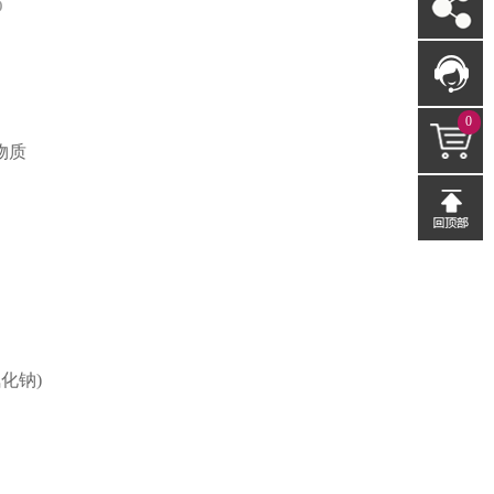
O
0
物质
化钠)