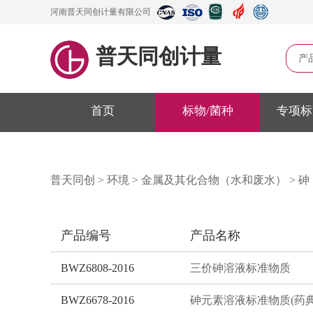
河南普天同创计量有限公司
普天同创计量
产
首页
标物/菌种
专项标
普天同创
>
环境
>
金属及其化合物（水和废水）
>
砷
产品编号
产品名称
BWZ6808-2016
三价砷溶液标准物质
BWZ6678-2016