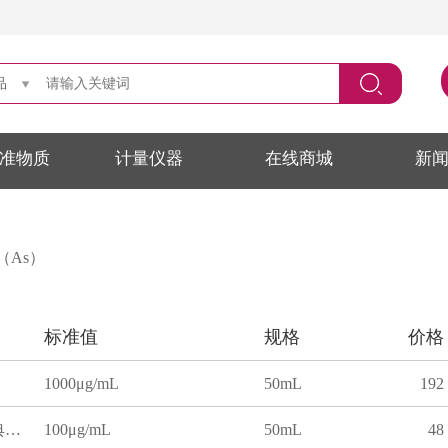
品
准物质
计量仪器
在线商城
新
（As）
标准值
规格
价格
1000μg/mL
50mL
192
砷元素溶液标准物质(药典标准)
100μg/mL
50mL
48