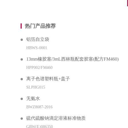
热门产品推荐
铝箔自立袋
HBWS-0001
13mm橡胶塞/3mL西林瓶配套胶塞(配方FM460)
HPP002/FM460
离子色谱塑料瓶+盖子
SLPHG015
无氨水
BWZ8087-2016
硫代硫酸钠滴定溶液标准物质
GBW(E)086350