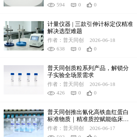
594
0
0
计量仪器 | 三款引伸计标定仪精准
解决选型难题
作者：普天同创
2026-06-18
638
0
0
普天同创质粒系列产品，解锁分
子实验全场景需求
作者：普天同创
2026-06-18
426
0
0
普天同创推出氰化高铁血红蛋白
标准物质｜精准质控赋能临床检
测
作者：普天同创
2026-06-17