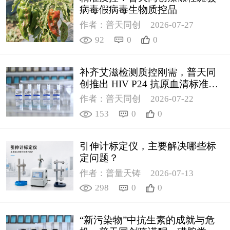
病毒假病毒生物质控品
作者：普天同创
2026-07-27
92
0
0
补齐艾滋检测质控刚需，普天同
创推出 HIV P24 抗原血清标准物
质
作者：普天同创
2026-07-22
153
0
0
引伸计标定仪，主要解决哪些标
定问题？
作者：普量天铸
2026-07-13
298
0
0
“新污染物”中抗生素的成就与危