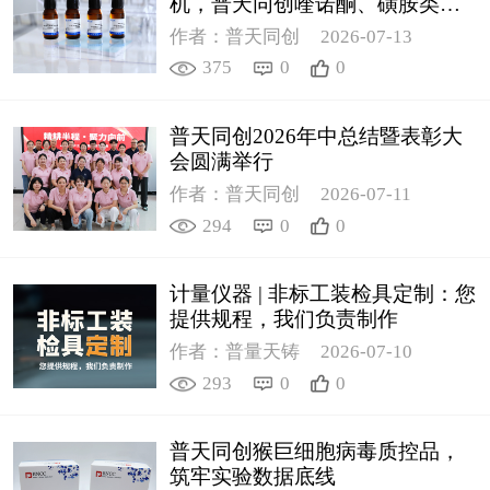
机，普天同创喹诺酮、磺胺类质
控新品筑牢环境安全防线
作者：普天同创
2026-07-13
375
0
0
普天同创2026年中总结暨表彰大
会圆满举行
作者：普天同创
2026-07-11
294
0
0
计量仪器 | 非标工装检具定制：您
提供规程，我们负责制作
作者：普量天铸
2026-07-10
293
0
0
普天同创猴巨细胞病毒质控品，
筑牢实验数据底线