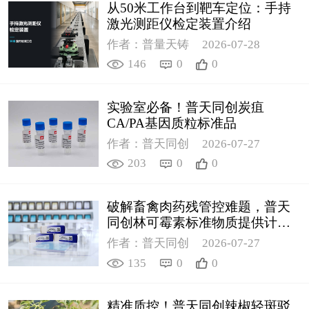
从50米工作台到靶车定位：手持
激光测距仪检定装置介绍
作者：普量天铸
2026-07-28
146
0
0
实验室必备！普天同创炭疽
CA/PA基因质粒标准品
作者：普天同创
2026-07-27
203
0
0
破解畜禽肉药残管控难题，普天
同创林可霉素标准物质提供计量
支撑
作者：普天同创
2026-07-27
135
0
0
精准质控！普天同创辣椒轻斑驳