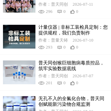
作者：普天同创
2026-07-11
296
0
0
计量仪器 | 非标工装检具定制：您
提供规程，我们负责制作
作者：普量天铸
2026-07-10
293
0
0
普天同创猴巨细胞病毒质控品，
筑牢实验数据底线
作者：普天同创
2026-07-07
201
0
0
无孔不入的全氟化合物，普天同
创赋能新污染物合规监测