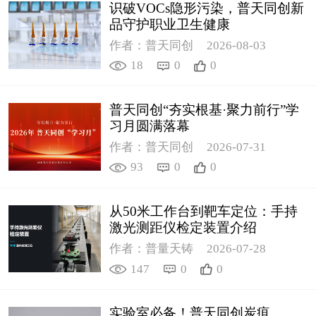
识破VOCs隐形污染，普天同创新
品守护职业卫生健康
作者：普天同创
2026-08-03
18
0
0
普天同创“夯实根基·聚力前行”学
习月圆满落幕
作者：普天同创
2026-07-31
93
0
0
从50米工作台到靶车定位：手持
激光测距仪检定装置介绍
作者：普量天铸
2026-07-28
147
0
0
实验室必备！普天同创炭疽