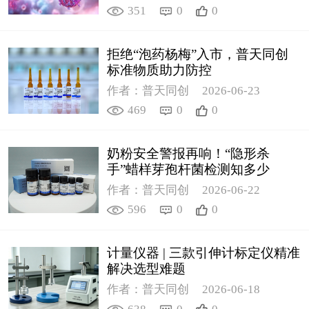
351
0
0
拒绝“泡药杨梅”入市，普天同创
标准物质助力防控
作者：普天同创
2026-06-23
469
0
0
奶粉安全警报再响！“隐形杀
手”蜡样芽孢杆菌检测知多少
作者：普天同创
2026-06-22
596
0
0
计量仪器 | 三款引伸计标定仪精准
解决选型难题
作者：普天同创
2026-06-18