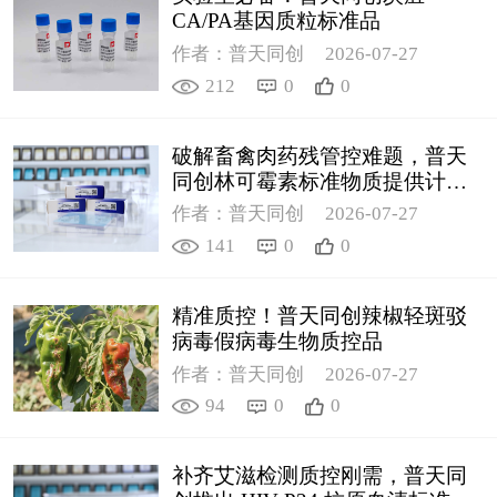
CA/PA基因质粒标准品
作者：普天同创
2026-07-27
212
0
0
破解畜禽肉药残管控难题，普天
同创林可霉素标准物质提供计量
支撑
作者：普天同创
2026-07-27
141
0
0
精准质控！普天同创辣椒轻斑驳
病毒假病毒生物质控品
作者：普天同创
2026-07-27
94
0
0
补齐艾滋检测质控刚需，普天同