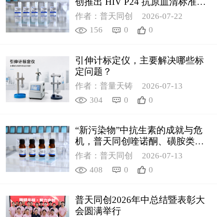
创推出 HIV P24 抗原血清标准物
质
作者：普天同创
2026-07-22
156
0
0
引伸计标定仪，主要解决哪些标
定问题？
作者：普量天铸
2026-07-13
304
0
0
“新污染物”中抗生素的成就与危
机，普天同创喹诺酮、磺胺类质
控新品筑牢环境安全防线
作者：普天同创
2026-07-13
408
0
0
普天同创2026年中总结暨表彰大
会圆满举行