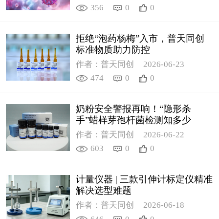
356
0
0
拒绝“泡药杨梅”入市，普天同创
标准物质助力防控
作者：普天同创
2026-06-23
474
0
0
奶粉安全警报再响！“隐形杀
手”蜡样芽孢杆菌检测知多少
作者：普天同创
2026-06-22
603
0
0
计量仪器 | 三款引伸计标定仪精准
解决选型难题
作者：普天同创
2026-06-18