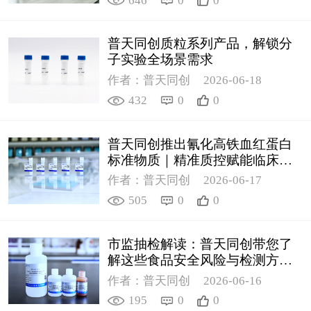
646
0
0
普天同创质粒系列产品，解锁分
子实验全场景需求
作者：普天同创
2026-06-18
432
0
0
普天同创推出氰化高铁血红蛋白
标准物质｜精准质控赋能临床检
测
作者：普天同创
2026-06-17
505
0
0
市监抽检解读：普天同创带您了
解这些食品安全风险与检测方案
（2）
作者：普天同创
2026-06-16
195
0
0