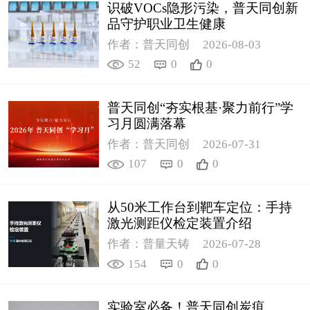
识破VOCs隐形污染，普天同创新
品守护职业卫生健康
作者：普天同创
2026-08-03
52
0
0
普天同创“夯实根基·聚力前行”学
习月圆满落幕
作者：普天同创
2026-07-31
107
0
0
从50米工作台到靶车定位：手持
激光测距仪检定装置介绍
作者：普量天铸
2026-07-28
154
0
0
实验室必备！普天同创炭疽