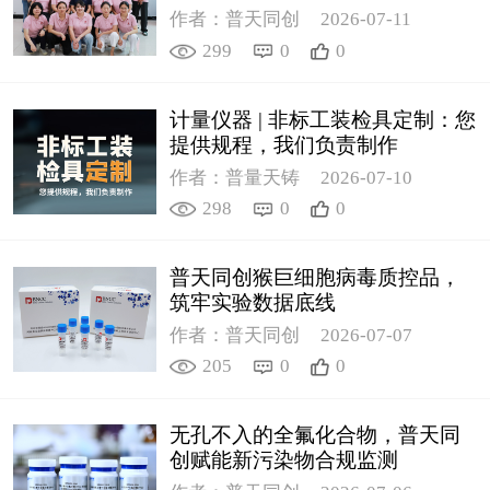
作者：普天同创
2026-07-11
299
0
0
计量仪器 | 非标工装检具定制：您
提供规程，我们负责制作
作者：普量天铸
2026-07-10
298
0
0
普天同创猴巨细胞病毒质控品，
筑牢实验数据底线
作者：普天同创
2026-07-07
205
0
0
无孔不入的全氟化合物，普天同
创赋能新污染物合规监测