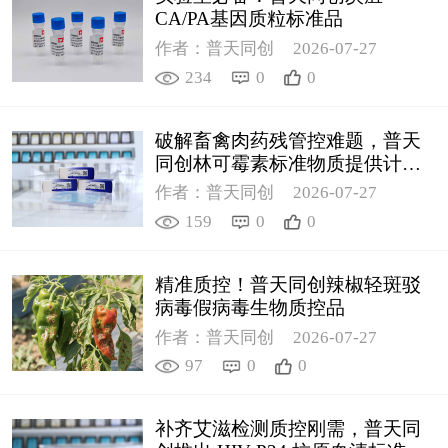
CA/PA基因质粒标准品
作者：普天同创
2026-07-27
234
0
0
破解畜禽肉药残管控难题，普天
同创林可霉素标准物质提供计量
支撑
作者：普天同创
2026-07-27
159
0
0
精准质控！普天同创辣椒轻斑驳
病毒假病毒生物质控品
作者：普天同创
2026-07-27
97
0
0
补齐艾滋检测质控刚需，普天同