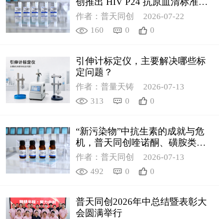
创推出 HIV P24 抗原血清标准物
质
作者：普天同创
2026-07-22
160
0
0
引伸计标定仪，主要解决哪些标
定问题？
作者：普量天铸
2026-07-13
313
0
0
“新污染物”中抗生素的成就与危
机，普天同创喹诺酮、磺胺类质
控新品筑牢环境安全防线
作者：普天同创
2026-07-13
492
0
0
普天同创2026年中总结暨表彰大
会圆满举行