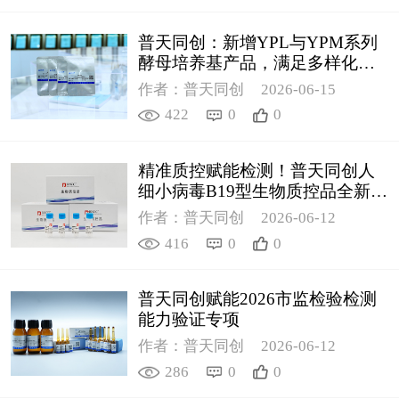
普天同创：新增YPL与YPM系列
酵母培养基产品，满足多样化科
研需求
作者：普天同创
2026-06-15
422
0
0
精准质控赋能检测！普天同创人
细小病毒B19型生物质控品全新上
线
作者：普天同创
2026-06-12
416
0
0
普天同创赋能2026市监检验检测
能力验证专项
作者：普天同创
2026-06-12
286
0
0