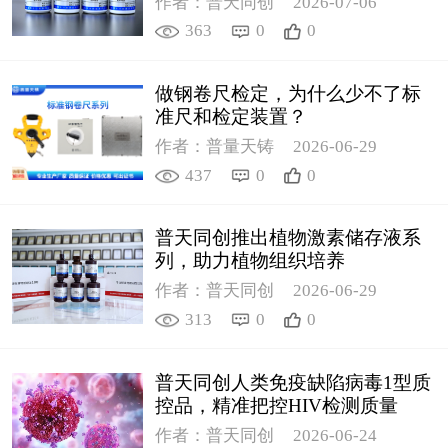
作者：普天同创
2026-07-06
363
0
0
做钢卷尺检定，为什么少不了标
准尺和检定装置？
作者：普量天铸
2026-06-29
437
0
0
普天同创推出植物激素储存液系
列，助力植物组织培养
作者：普天同创
2026-06-29
313
0
0
普天同创人类免疫缺陷病毒1型质
控品，精准把控HIV检测质量
作者：普天同创
2026-06-24