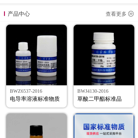
计量课堂
产品中心
查看更多
新闻资讯
知识交流
公司主页
购物车
会员中心
BWZ6537-2016
BWJ4130-2016
联系我们
电导率溶液标准物质
草酸二甲酯标准品
返回主页