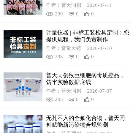
作者：普天同创
2026-07-11
299
0
0
计量仪器 | 非标工装检具定制：您
提供规程，我们负责制作
作者：普量天铸
2026-07-10
298
0
0
普天同创猴巨细胞病毒质控品，
筑牢实验数据底线
作者：普天同创
2026-07-07
205
0
0
无孔不入的全氟化合物，普天同
创赋能新污染物合规监测