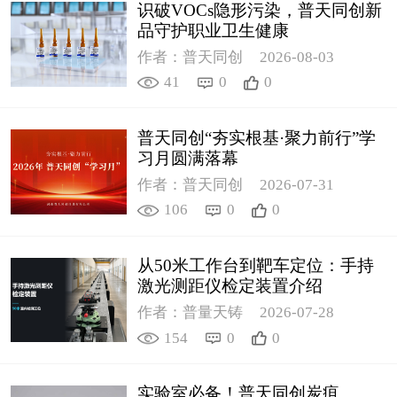
识破VOCs隐形污染，普天同创新
品守护职业卫生健康
作者：普天同创
2026-08-03
41
0
0
普天同创“夯实根基·聚力前行”学
习月圆满落幕
作者：普天同创
2026-07-31
106
0
0
从50米工作台到靶车定位：手持
激光测距仪检定装置介绍
作者：普量天铸
2026-07-28
154
0
0
实验室必备！普天同创炭疽