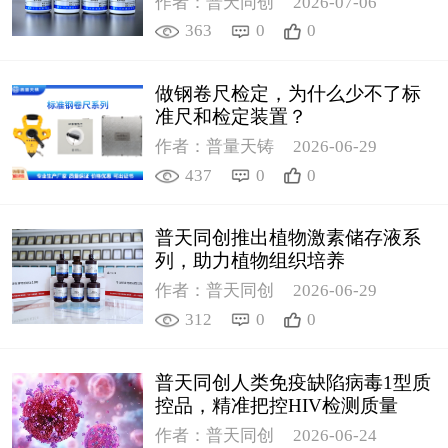
作者：普天同创
2026-07-06
363
0
0
做钢卷尺检定，为什么少不了标
准尺和检定装置？
作者：普量天铸
2026-06-29
437
0
0
普天同创推出植物激素储存液系
列，助力植物组织培养
作者：普天同创
2026-06-29
312
0
0
普天同创人类免疫缺陷病毒1型质
控品，精准把控HIV检测质量
作者：普天同创
2026-06-24