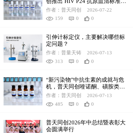
创推出 HIV P24 抗原血清标准物
质
作者：普天同创
2026-07-22
159
0
0
引伸计标定仪，主要解决哪些标
定问题？
作者：普量天铸
2026-07-13
313
0
0
“新污染物”中抗生素的成就与危
机，普天同创喹诺酮、磺胺类质
控新品筑牢环境安全防线
作者：普天同创
2026-07-13
485
0
0
普天同创2026年中总结暨表彰大
会圆满举行