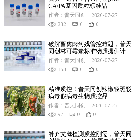
CA/PA基因质粒标准品
作者：普天同创
2026-07-27
232
0
0
破解畜禽肉药残管控难题，普天
同创林可霉素标准物质提供计量
支撑
作者：普天同创
2026-07-27
158
0
0
精准质控！普天同创辣椒轻斑驳
病毒假病毒生物质控品
作者：普天同创
2026-07-27
97
0
0
补齐艾滋检测质控刚需，普天同