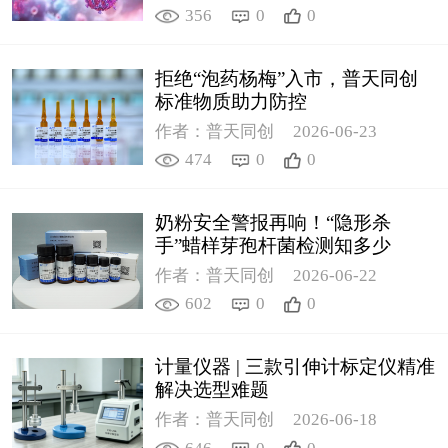
356
0
0
拒绝“泡药杨梅”入市，普天同创
标准物质助力防控
作者：普天同创
2026-06-23
474
0
0
奶粉安全警报再响！“隐形杀
手”蜡样芽孢杆菌检测知多少
作者：普天同创
2026-06-22
602
0
0
计量仪器 | 三款引伸计标定仪精准
解决选型难题
作者：普天同创
2026-06-18