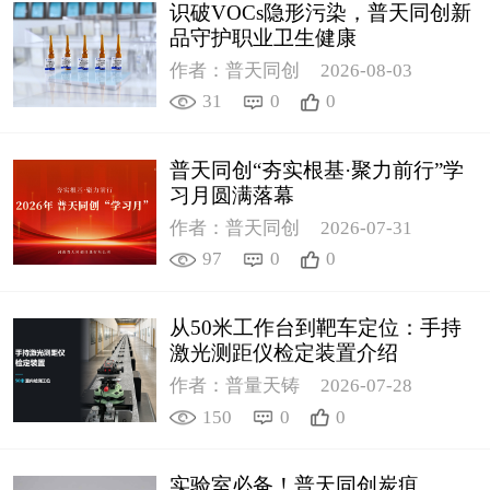
识破VOCs隐形污染，普天同创新
品守护职业卫生健康
作者：普天同创
2026-08-03
31
0
0
普天同创“夯实根基·聚力前行”学
习月圆满落幕
作者：普天同创
2026-07-31
97
0
0
从50米工作台到靶车定位：手持
激光测距仪检定装置介绍
作者：普量天铸
2026-07-28
150
0
0
实验室必备！普天同创炭疽