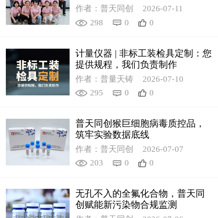
作者：普天同创
2026-07-11
298
0
0
计量仪器 | 非标工装检具定制：您
提供规程，我们负责制作
作者：普量天铸
2026-07-10
295
0
0
普天同创猴巨细胞病毒质控品，
筑牢实验数据底线
作者：普天同创
2026-07-07
203
0
0
无孔不入的全氟化合物，普天同
创赋能新污染物合规监测