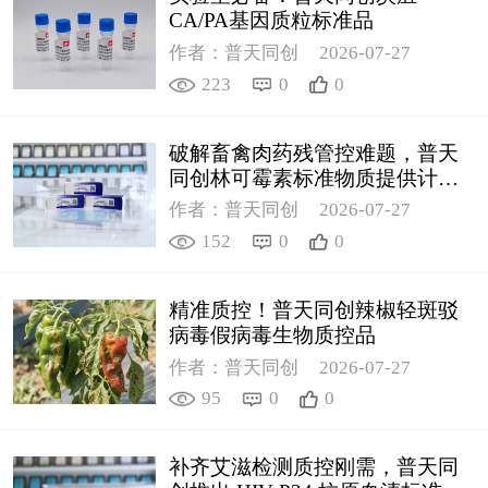
CA/PA基因质粒标准品
作者：普天同创
2026-07-27
223
0
0
破解畜禽肉药残管控难题，普天
同创林可霉素标准物质提供计量
支撑
作者：普天同创
2026-07-27
152
0
0
精准质控！普天同创辣椒轻斑驳
病毒假病毒生物质控品
作者：普天同创
2026-07-27
95
0
0
补齐艾滋检测质控刚需，普天同