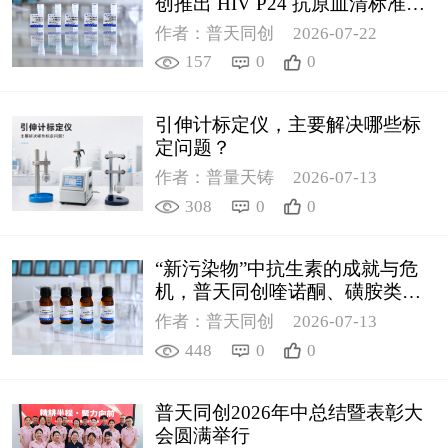
创推出 HIV P24 抗原血清标准物
质
作者：普天同创
2026-07-22
157
0
0
引伸计标定仪，主要解决哪些标
定问题？
作者：普量天铸
2026-07-13
308
0
0
“新污染物”中抗生素的成就与危
机，普天同创喹诺酮、磺胺类质
控新品筑牢环境安全防线
作者：普天同创
2026-07-13
448
0
0
普天同创2026年中总结暨表彰大
会圆满举行