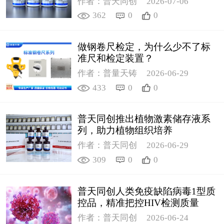
作者：普天同创
2026-07-06
362
0
0
做钢卷尺检定，为什么少不了标
准尺和检定装置？
作者：普量天铸
2026-06-29
433
0
0
普天同创推出植物激素储存液系
列，助力植物组织培养
作者：普天同创
2026-06-29
309
0
0
普天同创人类免疫缺陷病毒1型质
控品，精准把控HIV检测质量
作者：普天同创
2026-06-24