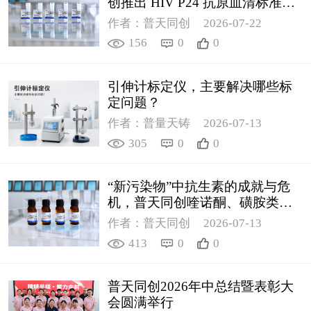
创推出 HIV P24 抗原血清标准物
质
作者：普天同创
2026-07-22
156
0
0
引伸计标定仪，主要解决哪些标
定问题？
作者：普量天铸
2026-07-13
305
0
0
“新污染物”中抗生素的成就与危
机，普天同创喹诺酮、磺胺类质
控新品筑牢环境安全防线
作者：普天同创
2026-07-13
413
0
0
普天同创2026年中总结暨表彰大
会圆满举行