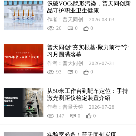
识破VOCs隐形污染，普天同创新
品守护职业卫生健康
作者：普天同创
2026-08-03
20
0
0
普天同创“夯实根基·聚力前行”学
习月圆满落幕
作者：普天同创
2026-07-31
93
0
0
从50米工作台到靶车定位：手持
激光测距仪检定装置介绍
作者：普量天铸
2026-07-28
147
0
0
实验室必备！普天同创炭疽