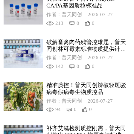
CA/PA基因质粒标准品
作者：普天同创
2026-07-27
213
0
0
破解畜禽肉药残管控难题，普天
同创林可霉素标准物质提供计量
支撑
作者：普天同创
2026-07-27
142
0
0
精准质控！普天同创辣椒轻斑驳
病毒假病毒生物质控品
作者：普天同创
2026-07-27
94
0
0
补齐艾滋检测质控刚需，普天同