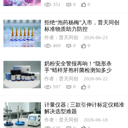
351
0
0
拒绝“泡药杨梅”入市，普天同创
标准物质助力防控
作者：普天同创
2026-06-23
469
0
0
奶粉安全警报再响！“隐形杀
手”蜡样芽孢杆菌检测知多少
作者：普天同创
2026-06-22
597
0
0
计量仪器 | 三款引伸计标定仪精准
解决选型难题
作者：普天同创
2026-06-18