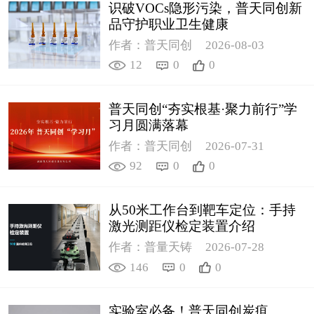
识破VOCs隐形污染，普天同创新
品守护职业卫生健康
作者：普天同创
2026-08-03
12
0
0
普天同创“夯实根基·聚力前行”学
习月圆满落幕
作者：普天同创
2026-07-31
92
0
0
从50米工作台到靶车定位：手持
激光测距仪检定装置介绍
作者：普量天铸
2026-07-28
146
0
0
实验室必备！普天同创炭疽