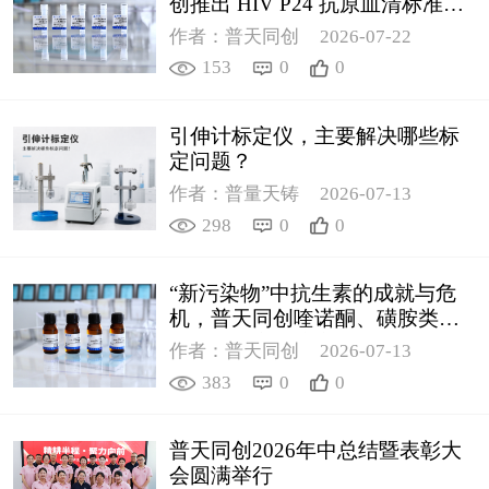
创推出 HIV P24 抗原血清标准物
质
作者：普天同创
2026-07-22
153
0
0
引伸计标定仪，主要解决哪些标
定问题？
作者：普量天铸
2026-07-13
298
0
0
“新污染物”中抗生素的成就与危
机，普天同创喹诺酮、磺胺类质
控新品筑牢环境安全防线
作者：普天同创
2026-07-13
383
0
0
普天同创2026年中总结暨表彰大
会圆满举行