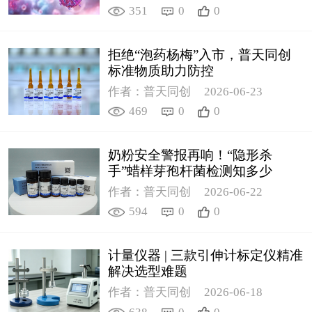
351
0
0
拒绝“泡药杨梅”入市，普天同创
标准物质助力防控
作者：普天同创
2026-06-23
469
0
0
奶粉安全警报再响！“隐形杀
手”蜡样芽孢杆菌检测知多少
作者：普天同创
2026-06-22
594
0
0
计量仪器 | 三款引伸计标定仪精准
解决选型难题
作者：普天同创
2026-06-18