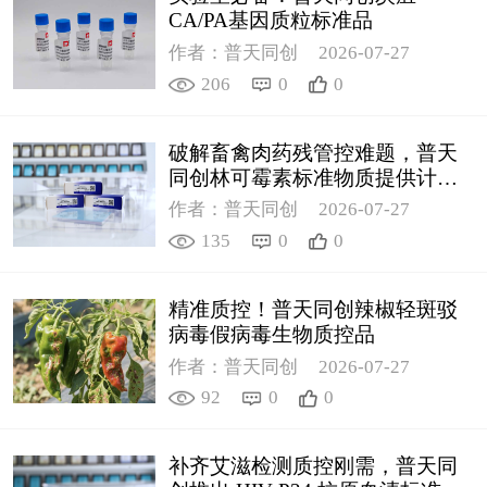
CA/PA基因质粒标准品
作者：普天同创
2026-07-27
206
0
0
破解畜禽肉药残管控难题，普天
同创林可霉素标准物质提供计量
支撑
作者：普天同创
2026-07-27
135
0
0
精准质控！普天同创辣椒轻斑驳
病毒假病毒生物质控品
作者：普天同创
2026-07-27
92
0
0
补齐艾滋检测质控刚需，普天同