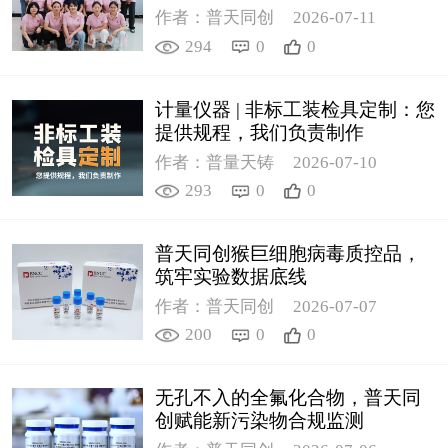
作者：普天同创
2026-07-11
294
0
0
计量仪器 | 非标工装检具定制：您
提供规程，我们负责制作
作者：普量天铸
2026-07-10
293
0
0
普天同创猴巨细胞病毒质控品，
筑牢实验数据底线
作者：普天同创
2026-07-07
200
0
0
无孔不入的全氟化合物，普天同
创赋能新污染物合规监测