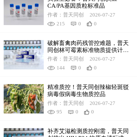
CA/PA基因质粒标准品
作者：普天同创
2026-07-27
215
0
0
破解畜禽肉药残管控难题，普天
同创林可霉素标准物质提供计量
支撑
作者：普天同创
2026-07-27
144
0
0
精准质控！普天同创辣椒轻斑驳
病毒假病毒生物质控品
作者：普天同创
2026-07-27
95
0
0
补齐艾滋检测质控刚需，普天同