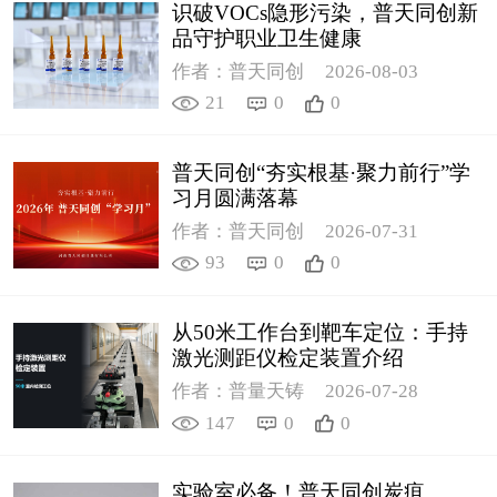
识破VOCs隐形污染，普天同创新
品守护职业卫生健康
作者：普天同创
2026-08-03
21
0
0
普天同创“夯实根基·聚力前行”学
习月圆满落幕
作者：普天同创
2026-07-31
93
0
0
从50米工作台到靶车定位：手持
激光测距仪检定装置介绍
作者：普量天铸
2026-07-28
147
0
0
实验室必备！普天同创炭疽