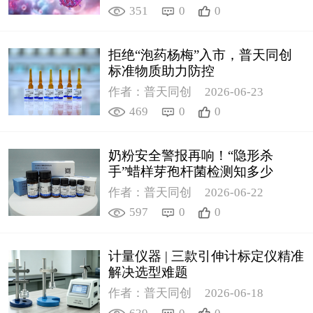
351
0
0
拒绝“泡药杨梅”入市，普天同创
标准物质助力防控
作者：普天同创
2026-06-23
469
0
0
奶粉安全警报再响！“隐形杀
手”蜡样芽孢杆菌检测知多少
作者：普天同创
2026-06-22
597
0
0
计量仪器 | 三款引伸计标定仪精准
解决选型难题
作者：普天同创
2026-06-18