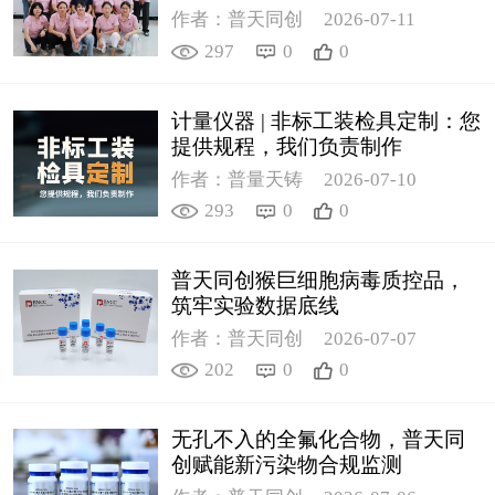
作者：普天同创
2026-07-11
297
0
0
计量仪器 | 非标工装检具定制：您
提供规程，我们负责制作
作者：普量天铸
2026-07-10
293
0
0
普天同创猴巨细胞病毒质控品，
筑牢实验数据底线
作者：普天同创
2026-07-07
202
0
0
无孔不入的全氟化合物，普天同
创赋能新污染物合规监测