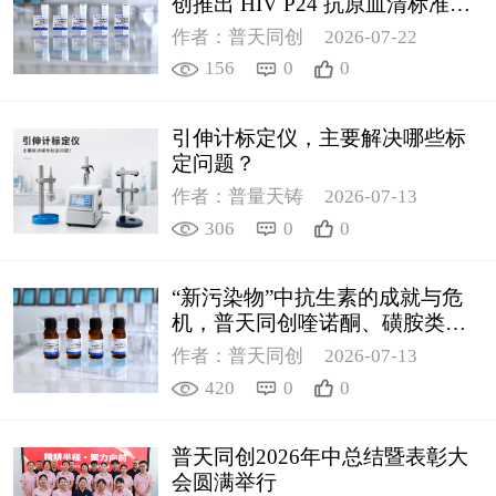
创推出 HIV P24 抗原血清标准物
质
作者：普天同创
2026-07-22
156
0
0
引伸计标定仪，主要解决哪些标
定问题？
作者：普量天铸
2026-07-13
306
0
0
“新污染物”中抗生素的成就与危
机，普天同创喹诺酮、磺胺类质
控新品筑牢环境安全防线
作者：普天同创
2026-07-13
420
0
0
普天同创2026年中总结暨表彰大
会圆满举行