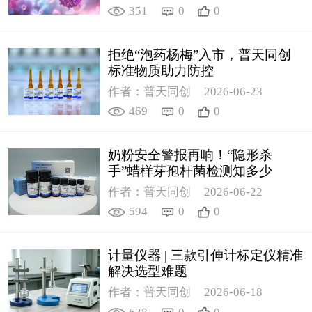
351
0
0
拒绝“泡药杨梅”入市，普天同创
标准物质助力防控
作者：普天同创
2026-06-23
469
0
0
奶粉安全警报再响！“隐形杀
手”蜡样芽孢杆菌检测知多少
作者：普天同创
2026-06-22
594
0
0
计量仪器 | 三款引伸计标定仪精准
解决选型难题
作者：普天同创
2026-06-18