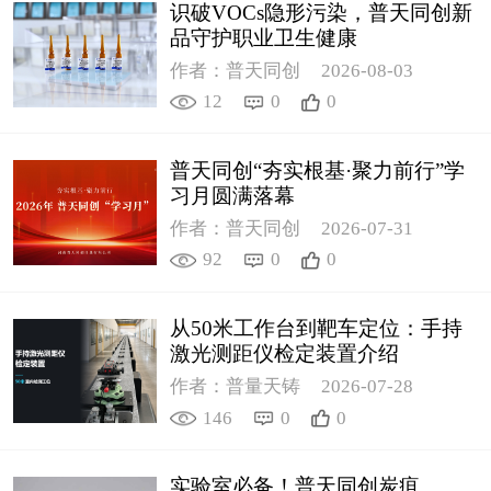
识破VOCs隐形污染，普天同创新
品守护职业卫生健康
作者：普天同创
2026-08-03
12
0
0
普天同创“夯实根基·聚力前行”学
习月圆满落幕
作者：普天同创
2026-07-31
92
0
0
从50米工作台到靶车定位：手持
激光测距仪检定装置介绍
作者：普量天铸
2026-07-28
146
0
0
实验室必备！普天同创炭疽