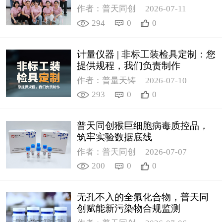
作者：普天同创
2026-07-11
294
0
0
计量仪器 | 非标工装检具定制：您
提供规程，我们负责制作
作者：普量天铸
2026-07-10
293
0
0
普天同创猴巨细胞病毒质控品，
筑牢实验数据底线
作者：普天同创
2026-07-07
200
0
0
无孔不入的全氟化合物，普天同
创赋能新污染物合规监测