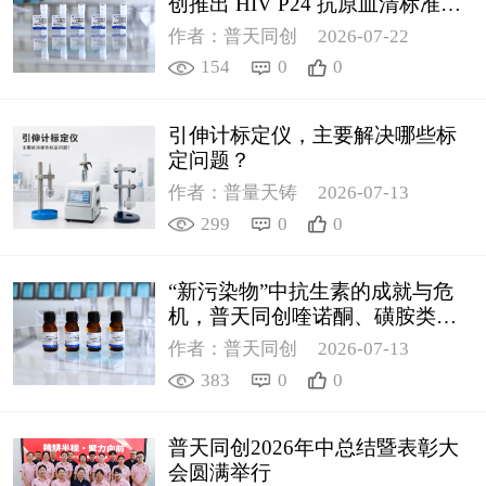
创推出 HIV P24 抗原血清标准物
质
作者：普天同创
2026-07-22
154
0
0
引伸计标定仪，主要解决哪些标
定问题？
作者：普量天铸
2026-07-13
299
0
0
“新污染物”中抗生素的成就与危
机，普天同创喹诺酮、磺胺类质
控新品筑牢环境安全防线
作者：普天同创
2026-07-13
383
0
0
普天同创2026年中总结暨表彰大
会圆满举行