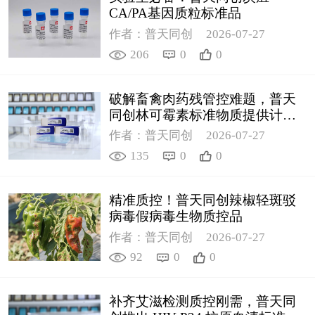
CA/PA基因质粒标准品
作者：普天同创
2026-07-27
206
0
0
破解畜禽肉药残管控难题，普天
同创林可霉素标准物质提供计量
支撑
作者：普天同创
2026-07-27
135
0
0
精准质控！普天同创辣椒轻斑驳
病毒假病毒生物质控品
作者：普天同创
2026-07-27
92
0
0
补齐艾滋检测质控刚需，普天同