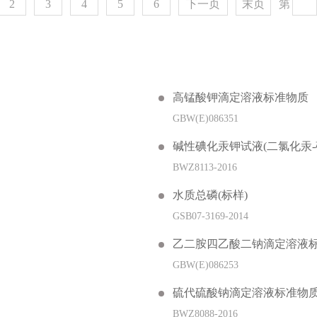
2
3
4
5
6
下一页
末页
第
高锰酸钾滴定溶液标准物质
GBW(E)086351
碱性碘化汞钾试液(二氯化汞-
BWZ8113-2016
水质总磷(标样)
GSB07-3169-2014
乙二胺四乙酸二钠滴定溶液
GBW(E)086253
硫代硫酸钠滴定溶液标准物
BWZ8088-2016