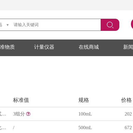
品
准物质
计量仪器
在线商城
新
标准值
规格
价格
碱性碘化汞钾试液(纳氏试剂A)
3组分
100mL
202
碱性碘化汞钾试液(二氯化汞-碘化钾-氢氧化钾)
/
500mL
672