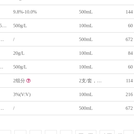
9.8%-10.0%
500mL
144
酒石酸钾钠溶液(GB/T 5750.5-2023)
500g/L
100mL
60
剂(碘化钾 碘化汞 氢氧化钠)
/
500mL
672
20g/L
100mL
84
B（酒石酸钾钠溶液）
500g/L
100mL
60
2组分
2支/套，序号1为0.25g，序号2为100mL
114
3%(V:V)
100mL
216
剂(碘化钾 氯化汞 氢氧化钠)
/
500mL
672