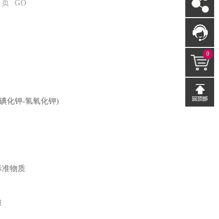
页
GO
0
碘化钾-氢氧化钾)
标准物质
质