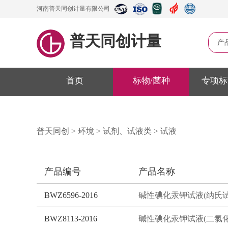
河南普天同创计量有限公司
普天同创计量
产
首页
标物/菌种
专项标
普天同创
>
环境
>
试剂、试液类
>
试液
产品编号
产品名称
BWZ6596-2016
BWZ8113-2016