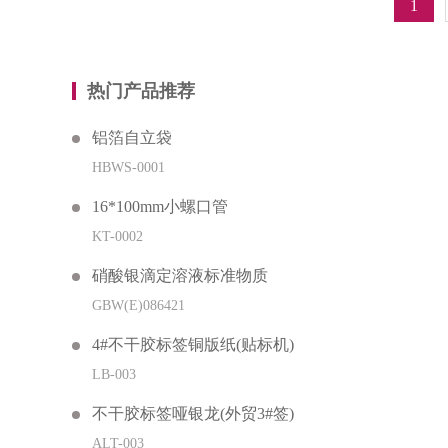
1
热门产品推荐
铝箔自立袋
HBWS-0001
16*100mm小螺口管
KT-0002
硝酸银滴定溶液标准物质
GBW(E)086421
4#不干胶标签铜版纸(贴标机)
LB-003
不干胶标签哑银龙(外贸3#签)
ALT-003