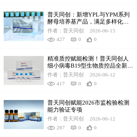
普天同创：新增YPL与YPM系列
酵母培养基产品，满足多样化科
研需求
作者：普天同创
2026-06-15
427
0
0
精准质控赋能检测！普天同创人
细小病毒B19型生物质控品全新上
线
作者：普天同创
2026-06-12
417
0
0
普天同创赋能2026市监检验检测
能力验证专项
作者：普天同创
2026-06-12
287
0
0