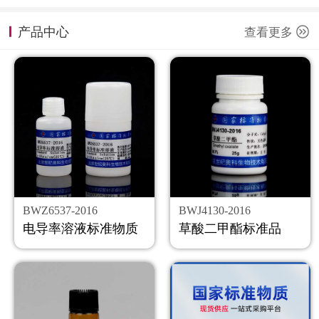
计量课堂
产品中心
查看更多
新闻资讯
知识交流
公司主页
购物车
会员中心
BWZ6537-2016
BWJ4130-2016
联系我们
电导率溶液标准物质
草酸二甲酯标准品
返回主页