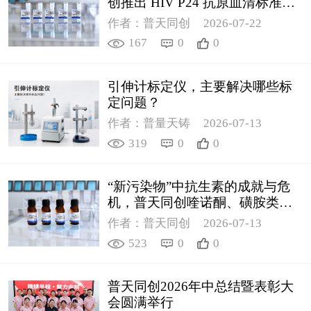
创推出 HIV P24 抗原血清标准物
质
作者：普天同创
2026-07-22
167
0
0
引伸计标定仪，主要解决哪些标
定问题？
作者：普量天铸
2026-07-13
319
0
0
“新污染物”中抗生素的成就与危
机，普天同创喹诺酮、磺胺类质
控新品筑牢环境安全防线
作者：普天同创
2026-07-13
523
0
0
普天同创2026年中总结暨表彰大
会圆满举行