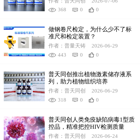
作者：普天同创
2026-07-06
368
0
0
做钢卷尺检定，为什么少不了标
准尺和检定装置？
作者：普量天铸
2026-06-29
443
0
0
普天同创推出植物激素储存液系
列，助力植物组织培养
作者：普天同创
2026-06-29
318
0
0
普天同创人类免疫缺陷病毒1型质
控品，精准把控HIV检测质量
作者：普天同创
2026-06-24