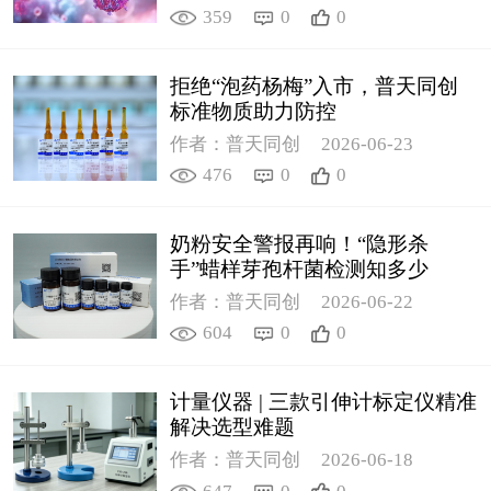
359
0
0
拒绝“泡药杨梅”入市，普天同创
标准物质助力防控
作者：普天同创
2026-06-23
476
0
0
奶粉安全警报再响！“隐形杀
手”蜡样芽孢杆菌检测知多少
作者：普天同创
2026-06-22
604
0
0
计量仪器 | 三款引伸计标定仪精准
解决选型难题
作者：普天同创
2026-06-18