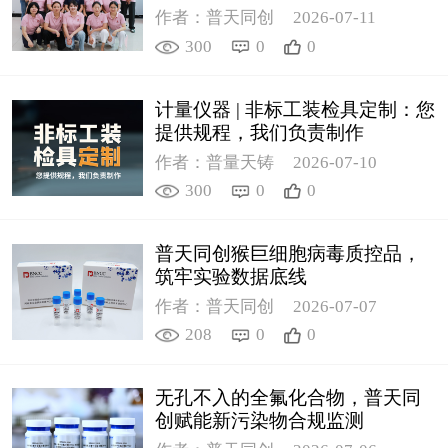
作者：普天同创
2026-07-11
300
0
0
计量仪器 | 非标工装检具定制：您
提供规程，我们负责制作
作者：普量天铸
2026-07-10
300
0
0
普天同创猴巨细胞病毒质控品，
筑牢实验数据底线
作者：普天同创
2026-07-07
208
0
0
无孔不入的全氟化合物，普天同
创赋能新污染物合规监测