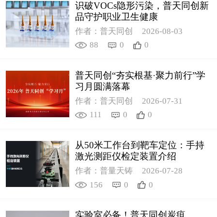
识破VOCs隐形污染，普天同创新
品守护职业卫生健康
作者：普天同创
2026-08-03
88
0
0
普天同创“夯实根基·聚力前行”学
习月圆满落幕
作者：普天同创
2026-07-31
111
0
0
从50米工作台到靶车定位：手持
激光测距仪检定装置介绍
作者：普量天铸
2026-07-28
156
0
0
实验室必备！普天同创炭疽