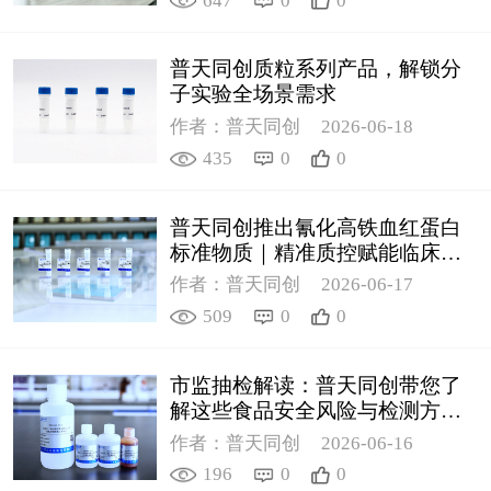
647
0
0
普天同创质粒系列产品，解锁分
子实验全场景需求
作者：普天同创
2026-06-18
435
0
0
普天同创推出氰化高铁血红蛋白
标准物质｜精准质控赋能临床检
测
作者：普天同创
2026-06-17
509
0
0
市监抽检解读：普天同创带您了
解这些食品安全风险与检测方案
（2）
作者：普天同创
2026-06-16
196
0
0