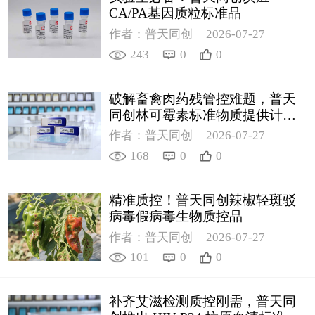
CA/PA基因质粒标准品
作者：普天同创
2026-07-27
243
0
0
破解畜禽肉药残管控难题，普天
同创林可霉素标准物质提供计量
支撑
作者：普天同创
2026-07-27
168
0
0
精准质控！普天同创辣椒轻斑驳
病毒假病毒生物质控品
作者：普天同创
2026-07-27
101
0
0
补齐艾滋检测质控刚需，普天同