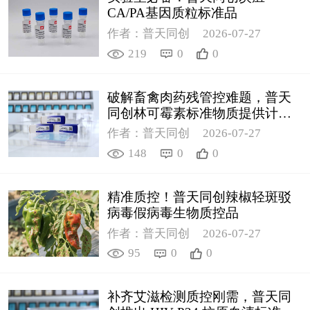
CA/PA基因质粒标准品
作者：普天同创
2026-07-27
219
0
0
破解畜禽肉药残管控难题，普天
同创林可霉素标准物质提供计量
支撑
作者：普天同创
2026-07-27
148
0
0
精准质控！普天同创辣椒轻斑驳
病毒假病毒生物质控品
作者：普天同创
2026-07-27
95
0
0
补齐艾滋检测质控刚需，普天同