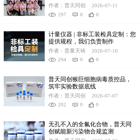
作者：普天同创
2026-07-11
297
0
0
计量仪器 | 非标工装检具定制：您
提供规程，我们负责制作
作者：普量天铸
2026-07-10
294
0
0
普天同创猴巨细胞病毒质控品，
筑牢实验数据底线
作者：普天同创
2026-07-07
202
0
0
无孔不入的全氟化合物，普天同
创赋能新污染物合规监测