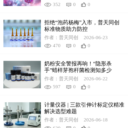
352
0
0
拒绝“泡药杨梅”入市，普天同创
标准物质助力防控
作者：普天同创
2026-06-23
470
0
0
奶粉安全警报再响！“隐形杀
手”蜡样芽孢杆菌检测知多少
作者：普天同创
2026-06-22
597
0
0
计量仪器 | 三款引伸计标定仪精准
解决选型难题
作者：普天同创
2026-06-18