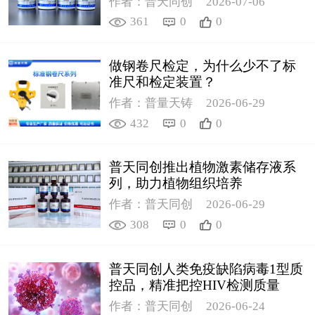
作者：普天同创
2026-07-06
361
0
0
做钢卷尺检定，为什么少不了标
准尺和检定装置？
作者：普量天铸
2026-06-29
432
0
0
普天同创推出植物激素储存液系
列，助力植物组织培养
作者：普天同创
2026-06-29
308
0
0
普天同创人类免疫缺陷病毒1型质
控品，精准把控HIV检测质量
作者：普天同创
2026-06-24