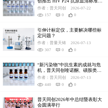
创推出 HIV P24 抗原血清标准物
质
作者：普天同创
2026-07-22
157
0
0
引伸计标定仪，主要解决哪些标
定问题？
作者：普量天铸
2026-07-13
307
0
0
“新污染物”中抗生素的成就与危
机，普天同创喹诺酮、磺胺类质
控新品筑牢环境安全防线
作者：普天同创
2026-07-13
440
0
0
普天同创2026年中总结暨表彰大
会圆满举行