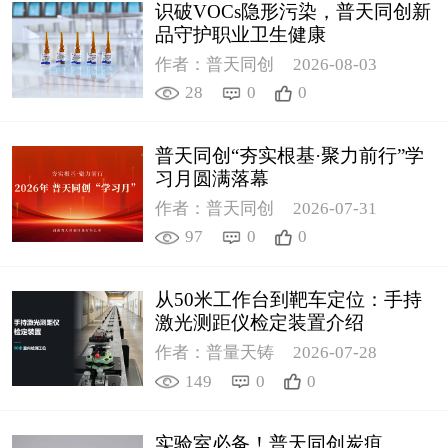
识破VOCs隐形污染，普天同创新
品守护职业卫生健康
作者：普天同创
2026-08-03
28
0
0
普天同创“夯实根基·聚力前行”学
习月圆满落幕
作者：普天同创
2026-07-31
97
0
0
从50米工作台到靶车定位：手持
激光测距仪检定装置介绍
作者：普量天铸
2026-07-28
149
0
0
实验室必备！普天同创炭疽