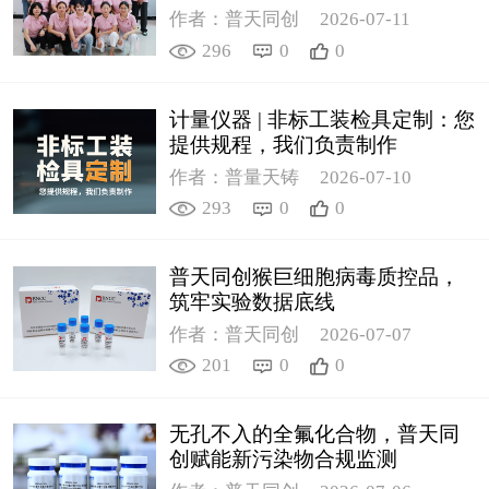
作者：普天同创
2026-07-11
296
0
0
计量仪器 | 非标工装检具定制：您
提供规程，我们负责制作
作者：普量天铸
2026-07-10
293
0
0
普天同创猴巨细胞病毒质控品，
筑牢实验数据底线
作者：普天同创
2026-07-07
201
0
0
无孔不入的全氟化合物，普天同
创赋能新污染物合规监测