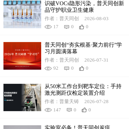
识破VOCs隐形污染，普天同创新
品守护职业卫生健康
作者：普天同创
2026-08-03
17
0
0
普天同创“夯实根基·聚力前行”学
习月圆满落幕
作者：普天同创
2026-07-31
92
0
0
从50米工作台到靶车定位：手持
激光测距仪检定装置介绍
作者：普量天铸
2026-07-28
147
0
0
实验室必备！普天同创炭疽