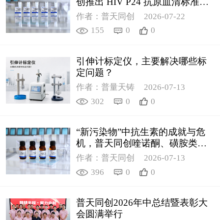
创推出 HIV P24 抗原血清标准物
质
作者：普天同创
2026-07-22
155
0
0
引伸计标定仪，主要解决哪些标
定问题？
作者：普量天铸
2026-07-13
302
0
0
“新污染物”中抗生素的成就与危
机，普天同创喹诺酮、磺胺类质
控新品筑牢环境安全防线
作者：普天同创
2026-07-13
396
0
0
普天同创2026年中总结暨表彰大
会圆满举行