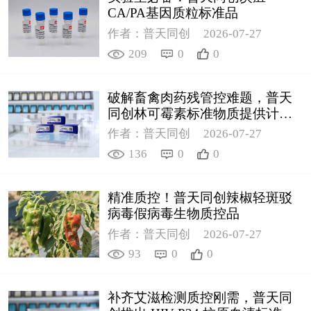
CA/PA基因质粒标准品
作者：普天同创
2026-07-27
209
0
0
破解畜禽肉药残管控难题，普天
同创林可霉素标准物质提供计量
支撑
作者：普天同创
2026-07-27
136
0
0
精准质控！普天同创辣椒轻斑驳
病毒假病毒生物质控品
作者：普天同创
2026-07-27
93
0
0
补齐艾滋检测质控刚需，普天同