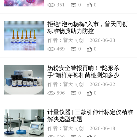
351
0
0
拒绝“泡药杨梅”入市，普天同创
标准物质助力防控
作者：普天同创
2026-06-23
469
0
0
奶粉安全警报再响！“隐形杀
手”蜡样芽孢杆菌检测知多少
作者：普天同创
2026-06-22
596
0
0
计量仪器 | 三款引伸计标定仪精准
解决选型难题
作者：普天同创
2026-06-18