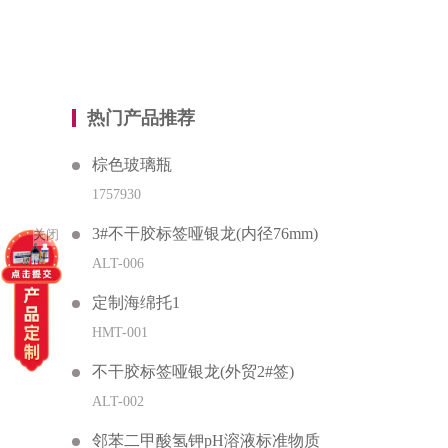
热门产品推荐
棕色玻璃瓶
1757930
3#不干胶标签哑银龙(内径76mm)
关闭
ALT-006
定制海绵托1
HMT-001
不干胶标签哑银龙(外贸2#签)
ALT-002
邻苯二甲酸氢钾pH溶液标准物质