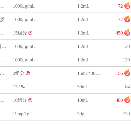
丙酮中氯氰菊酯溶液标准物质
1000μg/mL
1.2mL
72
质
1000μg/mL
1.2mL
72
甲醇中15种氨基甲酸酯类农药混合溶液标准物质
15组分
1.2mL
450
甲醇中氟虫腈(锐劲特）溶液标准物质
1000μg/mL
1.2mL
120
正己烷中氯氰菊酯溶液标准物质
1000μg/mL
1.2mL
120
EChERS前处理提取净化管（蔬菜水果食用菌dSPE分散固相萃取纯化管）
2组分
15mL*30支/包
156
15.1%
50mL
84
浓缩苹果汁中10种拟除虫菊酯类农药质控样品
10组分
10mL
480
19mg/kg
50g
720