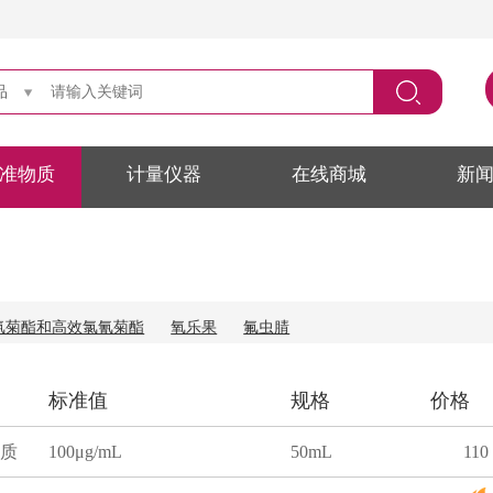
品
准物质
计量仪器
在线商城
新
氰菊酯和高效氯氰菊酯
氧乐果
氟虫腈
标准值
规格
价格
质
100μg/mL
50mL
110