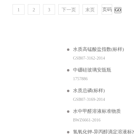
1
2
3
下一页
末页
GO
水质高锰酸盐指数(标样)
GSB07-3162-2014
中硼硅玻璃安瓿瓶
1757886
水质总磷(标样)
GSB07-3169-2014
水中甲醛溶液标准物质
BWZ6661-2016
氢氧化钾-异丙醇滴定溶液标