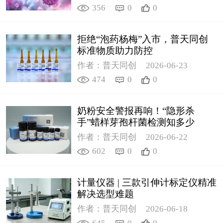
356
0
0
拒绝“泡药杨梅”入市，普天同创
标准物质助力防控
作者：普天同创
2026-06-23
474
0
0
奶粉安全警报再响！“隐形杀
手”蜡样芽孢杆菌检测知多少
作者：普天同创
2026-06-22
602
0
0
计量仪器 | 三款引伸计标定仪精准
解决选型难题
作者：普天同创
2026-06-18