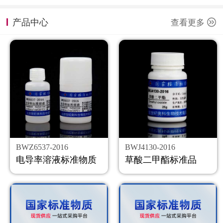
计量课堂
产品中心
查看更多
新闻资讯
知识交流
公司主页
购物车
会员中心
BWZ6537-2016
BWJ4130-2016
联系我们
电导率溶液标准物质
草酸二甲酯标准品
返回主页