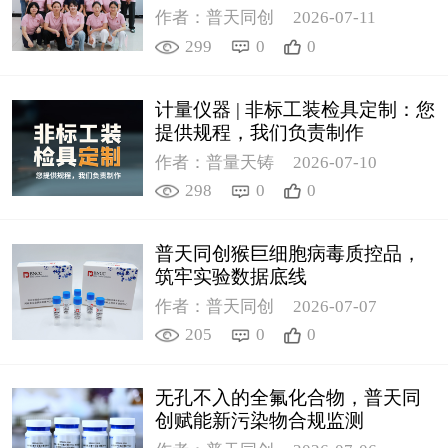
作者：普天同创
2026-07-11
299
0
0
计量仪器 | 非标工装检具定制：您
提供规程，我们负责制作
作者：普量天铸
2026-07-10
298
0
0
普天同创猴巨细胞病毒质控品，
筑牢实验数据底线
作者：普天同创
2026-07-07
205
0
0
无孔不入的全氟化合物，普天同
创赋能新污染物合规监测