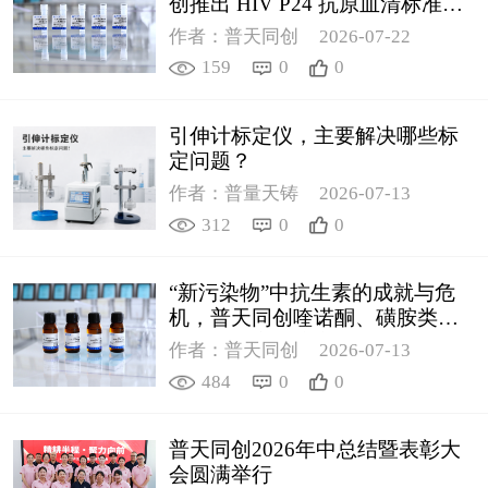
创推出 HIV P24 抗原血清标准物
质
作者：普天同创
2026-07-22
159
0
0
引伸计标定仪，主要解决哪些标
定问题？
作者：普量天铸
2026-07-13
312
0
0
“新污染物”中抗生素的成就与危
机，普天同创喹诺酮、磺胺类质
控新品筑牢环境安全防线
作者：普天同创
2026-07-13
484
0
0
普天同创2026年中总结暨表彰大
会圆满举行