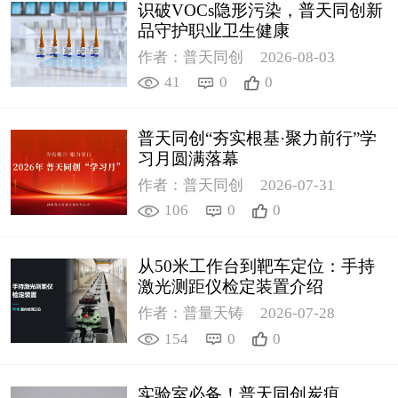
识破VOCs隐形污染，普天同创新
品守护职业卫生健康
作者：普天同创
2026-08-03
41
0
0
普天同创“夯实根基·聚力前行”学
习月圆满落幕
作者：普天同创
2026-07-31
106
0
0
从50米工作台到靶车定位：手持
激光测距仪检定装置介绍
作者：普量天铸
2026-07-28
154
0
0
实验室必备！普天同创炭疽