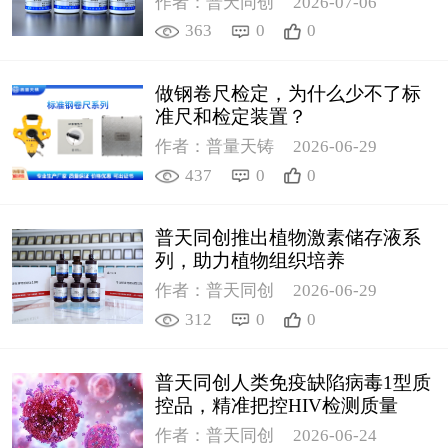
作者：普天同创
2026-07-06
363
0
0
做钢卷尺检定，为什么少不了标
准尺和检定装置？
作者：普量天铸
2026-06-29
437
0
0
普天同创推出植物激素储存液系
列，助力植物组织培养
作者：普天同创
2026-06-29
312
0
0
普天同创人类免疫缺陷病毒1型质
控品，精准把控HIV检测质量
作者：普天同创
2026-06-24