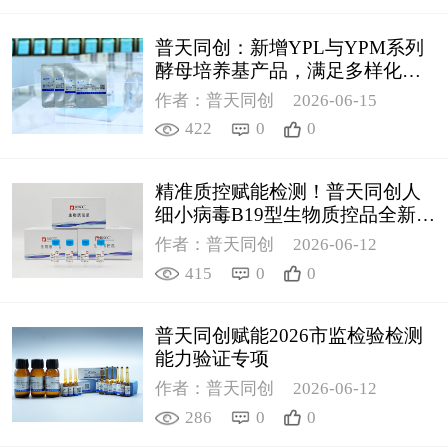
普天同创：新增YPL与YPM系列
酵母培养基产品，满足多样化科
研需求
作者：普天同创
2026-06-15
422
0
0
精准质控赋能检测！普天同创人
细小病毒B19型生物质控品全新上
线
作者：普天同创
2026-06-12
415
0
0
普天同创赋能2026市监检验检测
能力验证专项
作者：普天同创
2026-06-12
286
0
0