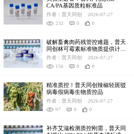
CA/PA基因质粒标准品
作者：普天同创
2026-07-27
232
0
0
破解畜禽肉药残管控难题，普天
同创林可霉素标准物质提供计量
支撑
作者：普天同创
2026-07-27
156
0
0
精准质控！普天同创辣椒轻斑驳
病毒假病毒生物质控品
作者：普天同创
2026-07-27
97
0
0
补齐艾滋检测质控刚需，普天同