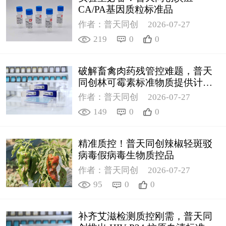
CA/PA基因质粒标准品
作者：普天同创
2026-07-27
219
0
0
破解畜禽肉药残管控难题，普天
同创林可霉素标准物质提供计量
支撑
作者：普天同创
2026-07-27
149
0
0
精准质控！普天同创辣椒轻斑驳
病毒假病毒生物质控品
作者：普天同创
2026-07-27
95
0
0
补齐艾滋检测质控刚需，普天同