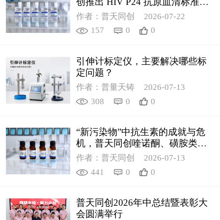
创推出 HIV P24 抗原血清标准物
质
作者：普天同创
2026-07-22
157
0
0
引伸计标定仪，主要解决哪些标
定问题？
作者：普量天铸
2026-07-13
308
0
0
“新污染物”中抗生素的成就与危
机，普天同创喹诺酮、磺胺类质
控新品筑牢环境安全防线
作者：普天同创
2026-07-13
441
0
0
普天同创2026年中总结暨表彰大
会圆满举行