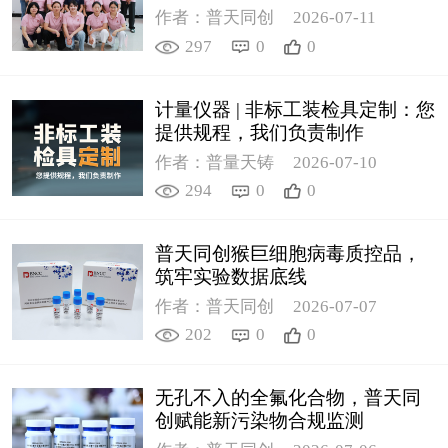
作者：普天同创
2026-07-11
297
0
0
计量仪器 | 非标工装检具定制：您
提供规程，我们负责制作
作者：普量天铸
2026-07-10
294
0
0
普天同创猴巨细胞病毒质控品，
筑牢实验数据底线
作者：普天同创
2026-07-07
202
0
0
无孔不入的全氟化合物，普天同
创赋能新污染物合规监测