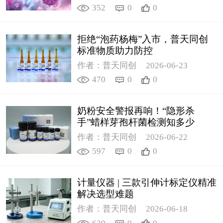
352
0
0
拒绝“泡药杨梅”入市，普天同创
标准物质助力防控
作者：普天同创
2026-06-23
470
0
0
奶粉安全警报再响！“隐形杀
手”蜡样芽孢杆菌检测知多少
作者：普天同创
2026-06-22
597
0
0
计量仪器 | 三款引伸计标定仪精准
解决选型难题
作者：普天同创
2026-06-18