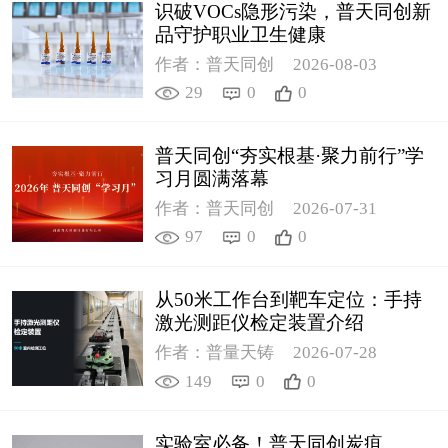
识破VOCs隐形污染，普天同创新
品守护职业卫生健康
作者：普天同创
2026-08-03
29
0
0
普天同创“夯实根基·聚力前行”学
习月圆满落幕
作者：普天同创
2026-07-31
97
0
0
从50米工作台到靶车定位：手持
激光测距仪检定装置介绍
作者：普量天铸
2026-07-28
149
0
0
实验室必备！普天同创炭疽