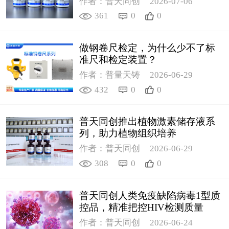
作者：普天同创
2026-07-06
361
0
0
做钢卷尺检定，为什么少不了标
准尺和检定装置？
作者：普量天铸
2026-06-29
432
0
0
普天同创推出植物激素储存液系
列，助力植物组织培养
作者：普天同创
2026-06-29
308
0
0
普天同创人类免疫缺陷病毒1型质
控品，精准把控HIV检测质量
作者：普天同创
2026-06-24