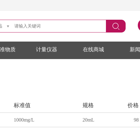
品
准物质
计量仪器
在线商城
新
标准值
规格
价格
1000mg/L
20mL
98