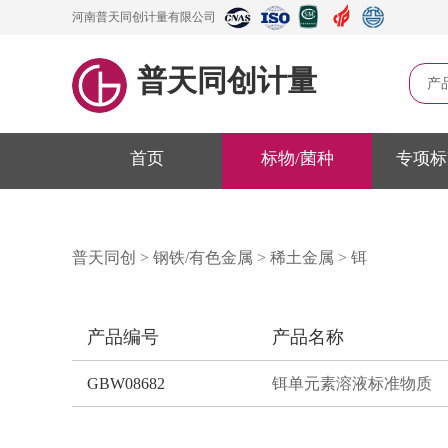
河南普天同创计量有限公司
普天同创计量
产
首页
标物/菌种
专项标
普天同创
>
钢铁/有色金属
>
稀土金属
>
铒
产品编号
产品名称
GBW08682
铒单元素溶液标准物质