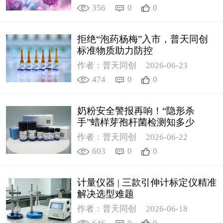
356
0
0
拒绝“泡药杨梅”入市，普天同创
标准物质助力防控
作者：普天同创
2026-06-23
474
0
0
奶粉安全警报再响！“隐形杀
手”蜡样芽孢杆菌检测知多少
作者：普天同创
2026-06-22
603
0
0
计量仪器 | 三款引伸计标定仪精准
解决选型难题
作者：普天同创
2026-06-18