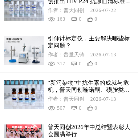
创推出 HIV P24 抗原血清标准物
质
作者：普天同创
2026-07-22
163
0
0
引伸计标定仪，主要解决哪些标
定问题？
作者：普量天铸
2026-07-13
317
0
0
“新污染物”中抗生素的成就与危
机，普天同创喹诺酮、磺胺类质
控新品筑牢环境安全防线
作者：普天同创
2026-07-13
507
0
0
普天同创2026年中总结暨表彰大
会圆满举行