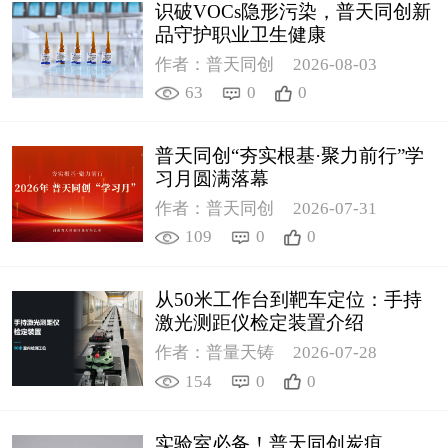
识破VOCs隐形污染，普天同创新
品守护职业卫生健康
作者：普天同创
2026-08-03
63
0
0
普天同创“夯实根基·聚力前行”学
习月圆满落幕
作者：普天同创
2026-07-31
109
0
0
从50米工作台到靶车定位：手持
激光测距仪检定装置介绍
作者：普量天铸
2026-07-28
154
0
0
实验室必备！普天同创炭疽