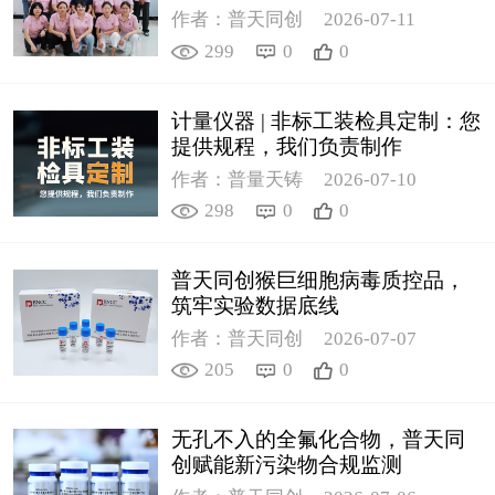
作者：普天同创
2026-07-11
299
0
0
计量仪器 | 非标工装检具定制：您
提供规程，我们负责制作
作者：普量天铸
2026-07-10
298
0
0
普天同创猴巨细胞病毒质控品，
筑牢实验数据底线
作者：普天同创
2026-07-07
205
0
0
无孔不入的全氟化合物，普天同
创赋能新污染物合规监测