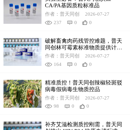
CA/PA基因质粒标准品
作者：普天同创
2026-07-27
237
0
0
破解畜禽肉药残管控难题，普天
同创林可霉素标准物质提供计量
支撑
作者：普天同创
2026-07-27
164
0
0
精准质控！普天同创辣椒轻斑驳
病毒假病毒生物质控品
作者：普天同创
2026-07-27
98
0
0
补齐艾滋检测质控刚需，普天同