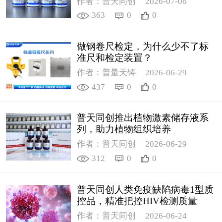
作者：普天同创
2026-07-06
363
0
0
做钢卷尺检定，为什么少不了标
准尺和检定装置？
作者：普量天铸
2026-06-29
437
0
0
普天同创推出植物激素储存液系
列，助力植物组织培养
作者：普天同创
2026-06-29
312
0
0
普天同创人类免疫缺陷病毒1型质
控品，精准把控HIV检测质量
作者：普天同创
2026-06-24