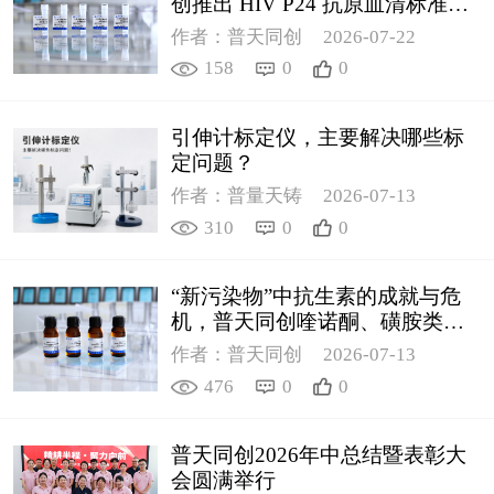
创推出 HIV P24 抗原血清标准物
质
作者：普天同创
2026-07-22
158
0
0
引伸计标定仪，主要解决哪些标
定问题？
作者：普量天铸
2026-07-13
310
0
0
“新污染物”中抗生素的成就与危
机，普天同创喹诺酮、磺胺类质
控新品筑牢环境安全防线
作者：普天同创
2026-07-13
476
0
0
普天同创2026年中总结暨表彰大
会圆满举行