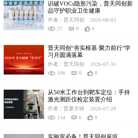
识破VOCs隐形污染，普天同创新
品守护职业卫生健康
作者：普天同创
2026-08-03
37
0
0
普天同创“夯实根基·聚力前行”学
习月圆满落幕
作者：普天同创
2026-07-31
106
0
0
从50米工作台到靶车定位：手持
激光测距仪检定装置介绍
作者：普量天铸
2026-07-28
154
0
0
实验室必备！普天同创炭疽