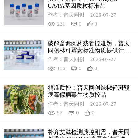
CA/PA基因质粒标准品
作者：普天同创
2026-07-27
231
0
0
破解畜禽肉药残管控难题，普天
同创林可霉素标准物质提供计量
支撑
作者：普天同创
2026-07-27
156
0
0
精准质控！普天同创辣椒轻斑驳
病毒假病毒生物质控品
作者：普天同创
2026-07-27
97
0
0
补齐艾滋检测质控刚需，普天同