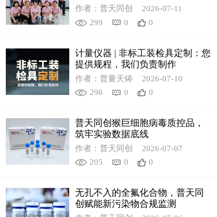
作者：普天同创
2026-07-11
299
0
0
计量仪器 | 非标工装检具定制：您
提供规程，我们负责制作
作者：普量天铸
2026-07-10
298
0
0
普天同创猴巨细胞病毒质控品，
筑牢实验数据底线
作者：普天同创
2026-07-07
205
0
0
无孔不入的全氟化合物，普天同
创赋能新污染物合规监测