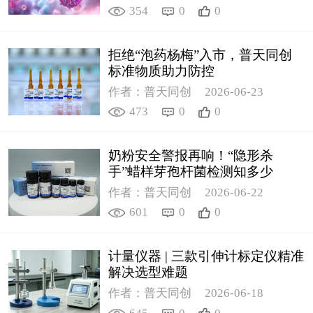
354
0
0
拒绝“泡药杨梅”入市，普天同创
标准物质助力防控
作者：普天同创
2026-06-23
473
0
0
奶粉安全警报再响！“隐形杀
手”蜡样芽孢杆菌检测知多少
作者：普天同创
2026-06-22
601
0
0
计量仪器 | 三款引伸计标定仪精准
解决选型难题
作者：普天同创
2026-06-18