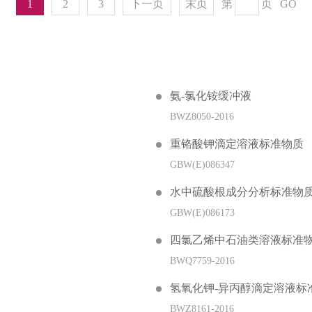
1
2
3
下一页
末页
第
页
GO
氨-氯化铵缓冲液
BWZ8050-2016
重铬酸钾滴定溶液标准物质
GBW(E)086347
水中硫酸根成分分析标准物
GBW(E)086173
四氯乙烯中石油类溶液标准物质(HJ
BWQ7759-2016
氢氧化钾-异丙醇滴定溶液标
BWZ8161-2016