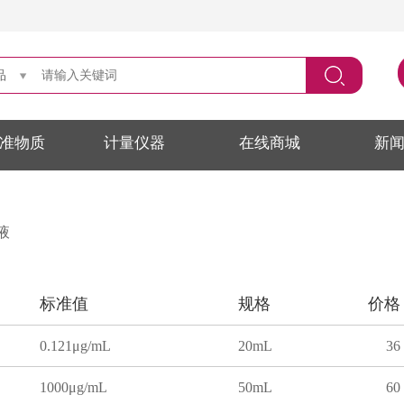
品
准物质
计量仪器
在线商城
新
液
标准值
规格
价格
0.121μg/mL
20mL
36
1000μg/mL
50mL
60