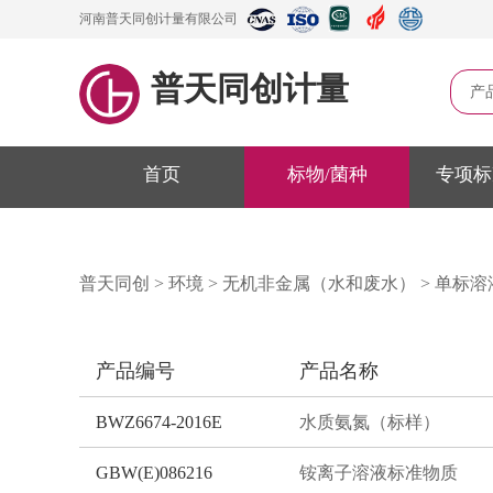
河南普天同创计量有限公司
普天同创计量
产
首页
标物/菌种
专项标
普天同创
>
环境
>
无机非金属（水和废水）
>
单标溶
产品编号
产品名称
BWZ6674-2016E
水质氨氮（标样）
GBW(E)086216
铵离子溶液标准物质