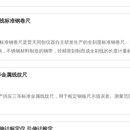
零值误差检定器可快捷地检定测深量油尺的零位至500 mm处
使用方便等众多优点，是各计量单位和部门及企业理想的检测工
全刻线标准钢卷尺
钢，不锈钢材料制造的钢带，经精密刻制而成全刻线的长度计量
尺进行量值传递。例：计量室检测钢卷尺、量油尺。也可直接用
三等金属线纹尺
型引伸计标定仪 引伸计检定