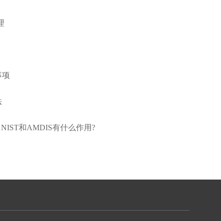
理
事项
法
IST和AMDIS有什么作用?