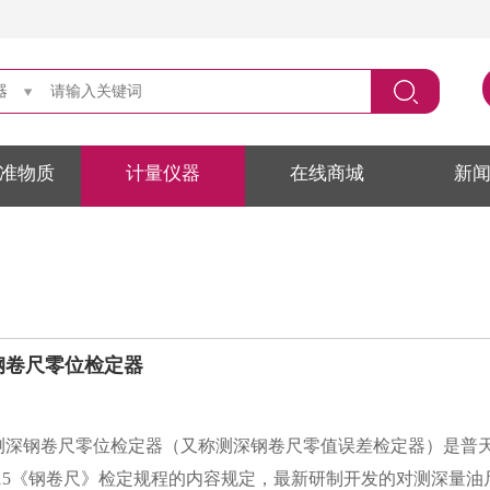
器
准物质
计量仪器
在线商城
新
深钢卷尺零位检定器
—2015《钢卷尺》检定规程的内容规定，最新研制开发的对测深量