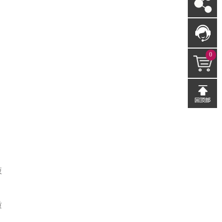
0
液
质