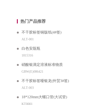
热门产品推荐
不干胶标签铜版纸(4#签)
ALT-001
白色安瓿瓶
1815316
硝酸银滴定溶液标准物质
GBW(E)086421
不干胶标签哑银龙(外贸3#签)
ALT-003
18*120mm大螺口管(大试管)
KT0001