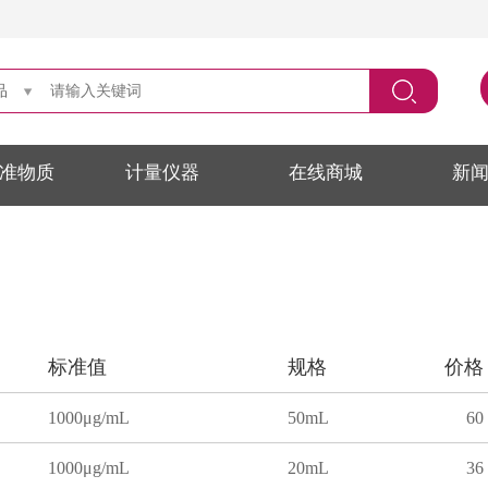
品
准物质
计量仪器
在线商城
新
标准值
规格
价格
1000μg/mL
50mL
60
1000μg/mL
20mL
36