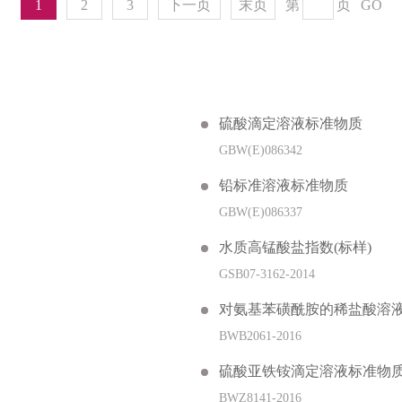
1
2
3
下一页
末页
第
页
GO
硫酸滴定溶液标准物质
GBW(E)086342
铅标准溶液标准物质
GBW(E)086337
水质高锰酸盐指数(标样)
GSB07-3162-2014
对氨基苯磺酰胺的稀盐酸溶
BWB2061-2016
硫酸亚铁铵滴定溶液标准物
BWZ8141-2016