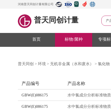
河南普天同创计量有限公司
普天同创计量
产
首页
标物/菌种
专项标
普天同创
>
环境
>
无机非金属（水和废水）
>
氯化物
产品编号
产品名称
GBW(E)086175
水中氯成分分析标准物质
GBW(E)086175
水中氯成分分析标准物质