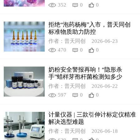
352
0
0
拒绝“泡药杨梅”入市，普天同创
标准物质助力防控
作者：普天同创
2026-06-23
470
0
0
奶粉安全警报再响！“隐形杀
手”蜡样芽孢杆菌检测知多少
作者：普天同创
2026-06-22
597
0
0
计量仪器 | 三款引伸计标定仪精准
解决选型难题
作者：普天同创
2026-06-18