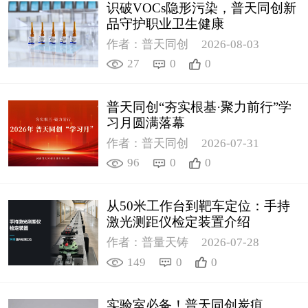
识破VOCs隐形污染，普天同创新
品守护职业卫生健康
作者：普天同创
2026-08-03
27
0
0
普天同创“夯实根基·聚力前行”学
习月圆满落幕
作者：普天同创
2026-07-31
96
0
0
从50米工作台到靶车定位：手持
激光测距仪检定装置介绍
作者：普量天铸
2026-07-28
149
0
0
实验室必备！普天同创炭疽