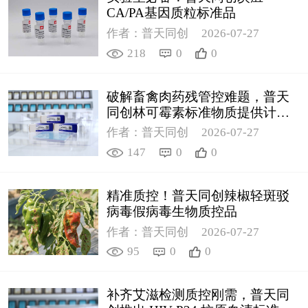
CA/PA基因质粒标准品
作者：普天同创
2026-07-27
218
0
0
破解畜禽肉药残管控难题，普天
同创林可霉素标准物质提供计量
支撑
作者：普天同创
2026-07-27
147
0
0
精准质控！普天同创辣椒轻斑驳
病毒假病毒生物质控品
作者：普天同创
2026-07-27
95
0
0
补齐艾滋检测质控刚需，普天同