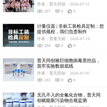
作者：普天同创
2026-07-11
297
0
0
计量仪器 | 非标工装检具定制：您
提供规程，我们负责制作
作者：普量天铸
2026-07-10
294
0
0
普天同创猴巨细胞病毒质控品，
筑牢实验数据底线
作者：普天同创
2026-07-07
202
0
0
无孔不入的全氟化合物，普天同
创赋能新污染物合规监测