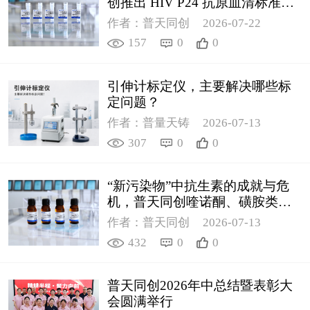
创推出 HIV P24 抗原血清标准物
质
作者：普天同创
2026-07-22
157
0
0
引伸计标定仪，主要解决哪些标
定问题？
作者：普量天铸
2026-07-13
307
0
0
“新污染物”中抗生素的成就与危
机，普天同创喹诺酮、磺胺类质
控新品筑牢环境安全防线
作者：普天同创
2026-07-13
432
0
0
普天同创2026年中总结暨表彰大
会圆满举行