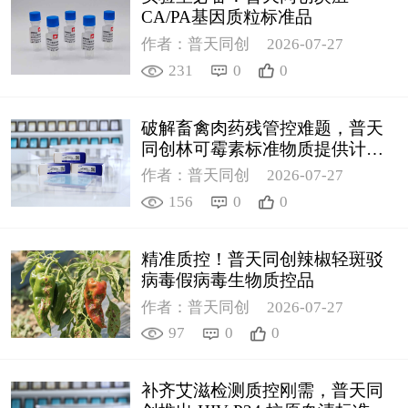
CA/PA基因质粒标准品
作者：普天同创
2026-07-27
231
0
0
破解畜禽肉药残管控难题，普天
同创林可霉素标准物质提供计量
支撑
作者：普天同创
2026-07-27
156
0
0
精准质控！普天同创辣椒轻斑驳
病毒假病毒生物质控品
作者：普天同创
2026-07-27
97
0
0
补齐艾滋检测质控刚需，普天同