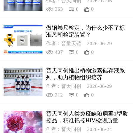
作者：普天同创
2026-07-06
363
0
0
做钢卷尺检定，为什么少不了标
准尺和检定装置？
作者：普量天铸
2026-06-29
437
0
0
普天同创推出植物激素储存液系
列，助力植物组织培养
作者：普天同创
2026-06-29
312
0
0
普天同创人类免疫缺陷病毒1型质
控品，精准把控HIV检测质量
作者：普天同创
2026-06-24