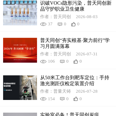
识破VOCs隐形污染，普天同创新
品守护职业卫生健康
作者：普天同创
2026-08-03
37
0
0
普天同创“夯实根基·聚力前行”学
习月圆满落幕
作者：普天同创
2026-07-31
106
0
0
从50米工作台到靶车定位：手持
激光测距仪检定装置介绍
作者：普量天铸
2026-07-28
154
0
0
实验室必备！普天同创炭疽