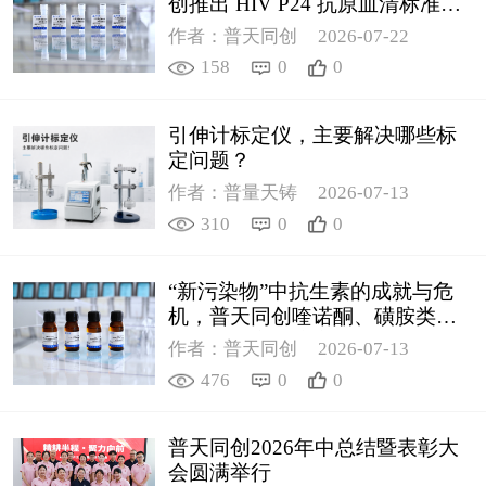
创推出 HIV P24 抗原血清标准物
质
作者：普天同创
2026-07-22
158
0
0
引伸计标定仪，主要解决哪些标
定问题？
作者：普量天铸
2026-07-13
310
0
0
“新污染物”中抗生素的成就与危
机，普天同创喹诺酮、磺胺类质
控新品筑牢环境安全防线
作者：普天同创
2026-07-13
476
0
0
普天同创2026年中总结暨表彰大
会圆满举行