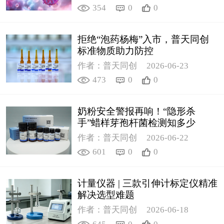
354
0
0
拒绝“泡药杨梅”入市，普天同创
标准物质助力防控
作者：普天同创
2026-06-23
473
0
0
奶粉安全警报再响！“隐形杀
手”蜡样芽孢杆菌检测知多少
作者：普天同创
2026-06-22
601
0
0
计量仪器 | 三款引伸计标定仪精准
解决选型难题
作者：普天同创
2026-06-18