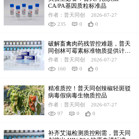
CA/PA基因质粒标准品
作者：普天同创
2026-07-27
235
0
0
破解畜禽肉药残管控难题，普天
同创林可霉素标准物质提供计量
支撑
作者：普天同创
2026-07-27
160
0
0
精准质控！普天同创辣椒轻斑驳
病毒假病毒生物质控品
作者：普天同创
2026-07-27
97
0
0
补齐艾滋检测质控刚需，普天同