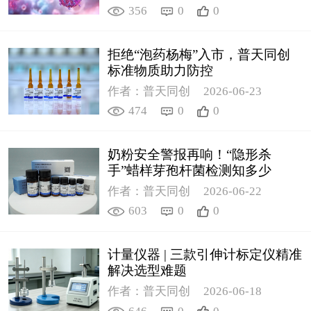
356
0
0
拒绝“泡药杨梅”入市，普天同创
标准物质助力防控
作者：普天同创
2026-06-23
474
0
0
奶粉安全警报再响！“隐形杀
手”蜡样芽孢杆菌检测知多少
作者：普天同创
2026-06-22
603
0
0
计量仪器 | 三款引伸计标定仪精准
解决选型难题
作者：普天同创
2026-06-18