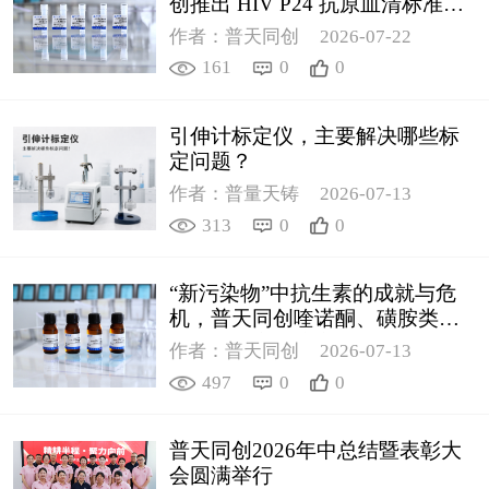
创推出 HIV P24 抗原血清标准物
质
作者：普天同创
2026-07-22
161
0
0
引伸计标定仪，主要解决哪些标
定问题？
作者：普量天铸
2026-07-13
313
0
0
“新污染物”中抗生素的成就与危
机，普天同创喹诺酮、磺胺类质
控新品筑牢环境安全防线
作者：普天同创
2026-07-13
497
0
0
普天同创2026年中总结暨表彰大
会圆满举行