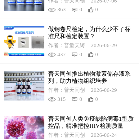
作者：普天同创
2026-07-06
363
0
0
做钢卷尺检定，为什么少不了标
准尺和检定装置？
作者：普量天铸
2026-06-29
437
0
0
普天同创推出植物激素储存液系
列，助力植物组织培养
作者：普天同创
2026-06-29
315
0
0
普天同创人类免疫缺陷病毒1型质
控品，精准把控HIV检测质量
作者：普天同创
2026-06-24