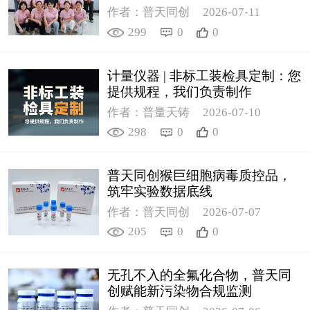
作者：普天同创
2026-07-11
299
0
0
计量仪器 | 非标工装检具定制：您
提供规程，我们负责制作
作者：普量天铸
2026-07-10
298
0
0
普天同创猴巨细胞病毒质控品，
筑牢实验数据底线
作者：普天同创
2026-07-07
205
0
0
无孔不入的全氟化合物，普天同
创赋能新污染物合规监测