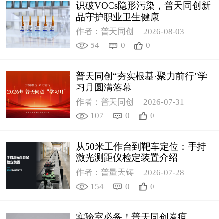
识破VOCs隐形污染，普天同创新
品守护职业卫生健康
作者：普天同创
2026-08-03
54
0
0
普天同创“夯实根基·聚力前行”学
习月圆满落幕
作者：普天同创
2026-07-31
107
0
0
从50米工作台到靶车定位：手持
激光测距仪检定装置介绍
作者：普量天铸
2026-07-28
154
0
0
实验室必备！普天同创炭疽