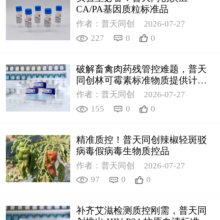
CA/PA基因质粒标准品
作者：普天同创
2026-07-27
227
0
0
破解畜禽肉药残管控难题，普天
同创林可霉素标准物质提供计量
支撑
作者：普天同创
2026-07-27
155
0
0
精准质控！普天同创辣椒轻斑驳
病毒假病毒生物质控品
作者：普天同创
2026-07-27
97
0
0
补齐艾滋检测质控刚需，普天同