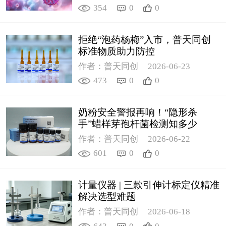
354
0
0
拒绝“泡药杨梅”入市，普天同创
标准物质助力防控
作者：普天同创
2026-06-23
473
0
0
奶粉安全警报再响！“隐形杀
手”蜡样芽孢杆菌检测知多少
作者：普天同创
2026-06-22
601
0
0
计量仪器 | 三款引伸计标定仪精准
解决选型难题
作者：普天同创
2026-06-18