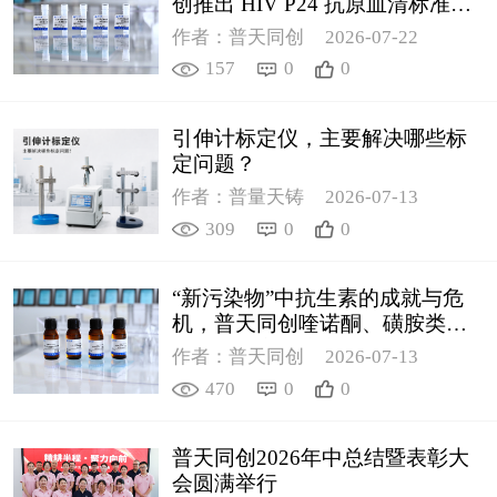
创推出 HIV P24 抗原血清标准物
质
作者：普天同创
2026-07-22
157
0
0
引伸计标定仪，主要解决哪些标
定问题？
作者：普量天铸
2026-07-13
309
0
0
“新污染物”中抗生素的成就与危
机，普天同创喹诺酮、磺胺类质
控新品筑牢环境安全防线
作者：普天同创
2026-07-13
470
0
0
普天同创2026年中总结暨表彰大
会圆满举行