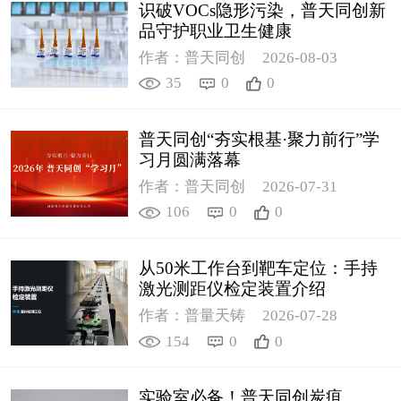
识破VOCs隐形污染，普天同创新
品守护职业卫生健康
作者：普天同创
2026-08-03
35
0
0
普天同创“夯实根基·聚力前行”学
习月圆满落幕
作者：普天同创
2026-07-31
106
0
0
从50米工作台到靶车定位：手持
激光测距仪检定装置介绍
作者：普量天铸
2026-07-28
154
0
0
实验室必备！普天同创炭疽