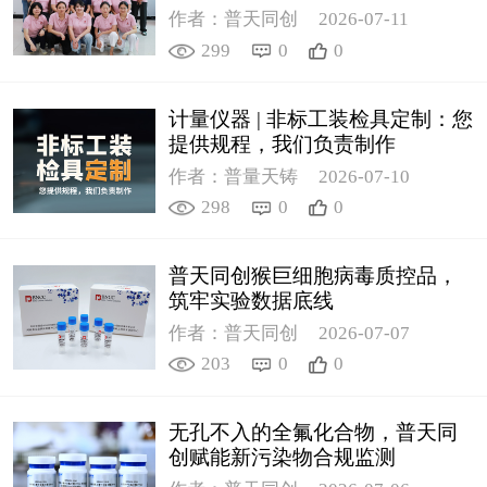
作者：普天同创
2026-07-11
299
0
0
计量仪器 | 非标工装检具定制：您
提供规程，我们负责制作
作者：普量天铸
2026-07-10
298
0
0
普天同创猴巨细胞病毒质控品，
筑牢实验数据底线
作者：普天同创
2026-07-07
203
0
0
无孔不入的全氟化合物，普天同
创赋能新污染物合规监测