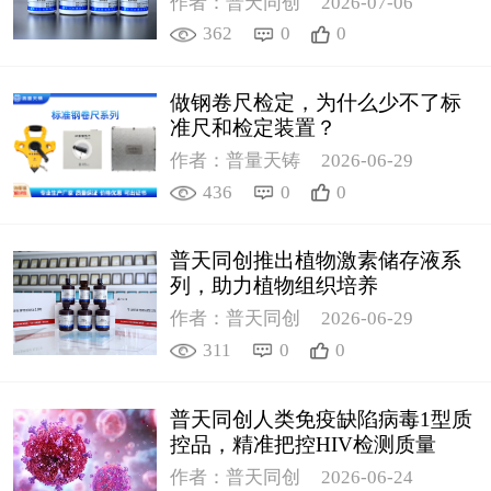
作者：普天同创
2026-07-06
362
0
0
做钢卷尺检定，为什么少不了标
准尺和检定装置？
作者：普量天铸
2026-06-29
436
0
0
普天同创推出植物激素储存液系
列，助力植物组织培养
作者：普天同创
2026-06-29
311
0
0
普天同创人类免疫缺陷病毒1型质
控品，精准把控HIV检测质量
作者：普天同创
2026-06-24