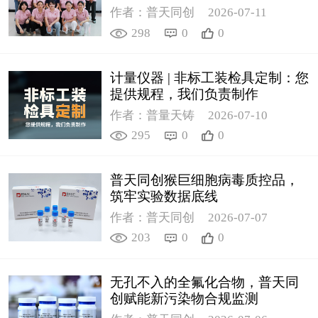
作者：普天同创
2026-07-11
298
0
0
计量仪器 | 非标工装检具定制：您
提供规程，我们负责制作
作者：普量天铸
2026-07-10
295
0
0
普天同创猴巨细胞病毒质控品，
筑牢实验数据底线
作者：普天同创
2026-07-07
203
0
0
无孔不入的全氟化合物，普天同
创赋能新污染物合规监测