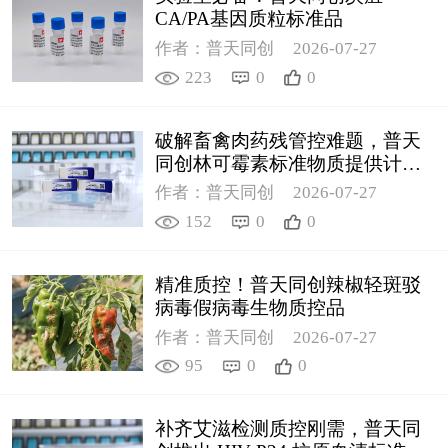
CA/PA基因质粒标准品
作者：普天同创
2026-07-27
223
0
0
破解畜禽肉药残管控难题，普天
同创林可霉素标准物质提供计量
支撑
作者：普天同创
2026-07-27
152
0
0
精准质控！普天同创辣椒轻斑驳
病毒假病毒生物质控品
作者：普天同创
2026-07-27
95
0
0
补齐艾滋检测质控刚需，普天同