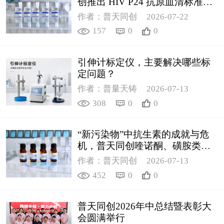
创推出 HIV P24 抗原血清标准物
质
作者：普天同创
2026-07-22
157
0
0
引伸计标定仪，主要解决哪些标
定问题？
作者：普量天铸
2026-07-13
308
0
0
“新污染物”中抗生素的成就与危
机，普天同创喹诺酮、磺胺类质
控新品筑牢环境安全防线
作者：普天同创
2026-07-13
452
0
0
普天同创2026年中总结暨表彰大
会圆满举行