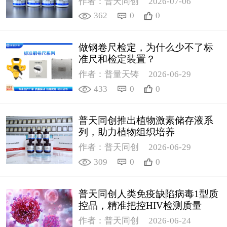
作者：普天同创
2026-07-06
362
0
0
做钢卷尺检定，为什么少不了标
准尺和检定装置？
作者：普量天铸
2026-06-29
433
0
0
普天同创推出植物激素储存液系
列，助力植物组织培养
作者：普天同创
2026-06-29
309
0
0
普天同创人类免疫缺陷病毒1型质
控品，精准把控HIV检测质量
作者：普天同创
2026-06-24