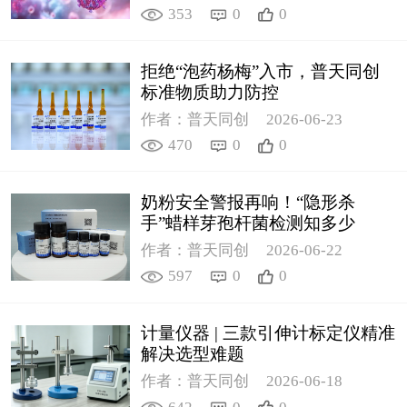
353
0
0
拒绝“泡药杨梅”入市，普天同创
标准物质助力防控
作者：普天同创
2026-06-23
470
0
0
奶粉安全警报再响！“隐形杀
手”蜡样芽孢杆菌检测知多少
作者：普天同创
2026-06-22
597
0
0
计量仪器 | 三款引伸计标定仪精准
解决选型难题
作者：普天同创
2026-06-18