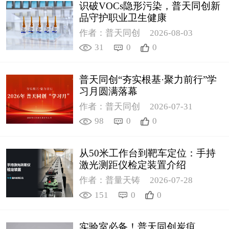
识破VOCs隐形污染，普天同创新
品守护职业卫生健康
作者：普天同创
2026-08-03
31
0
0
普天同创“夯实根基·聚力前行”学
习月圆满落幕
作者：普天同创
2026-07-31
98
0
0
从50米工作台到靶车定位：手持
激光测距仪检定装置介绍
作者：普量天铸
2026-07-28
151
0
0
实验室必备！普天同创炭疽