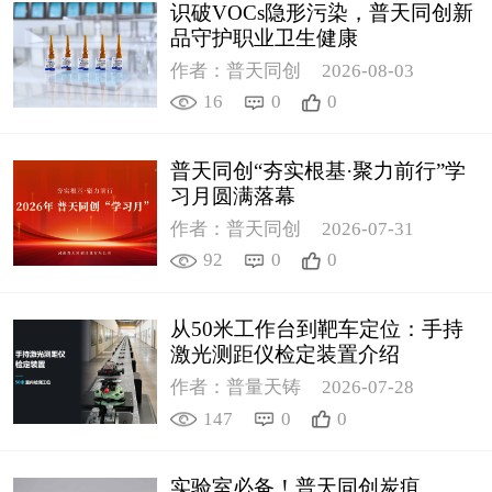
识破VOCs隐形污染，普天同创新
品守护职业卫生健康
作者：普天同创
2026-08-03
16
0
0
普天同创“夯实根基·聚力前行”学
习月圆满落幕
作者：普天同创
2026-07-31
92
0
0
从50米工作台到靶车定位：手持
激光测距仪检定装置介绍
作者：普量天铸
2026-07-28
147
0
0
实验室必备！普天同创炭疽