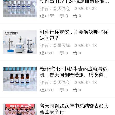
创推出 HIV P24 抗原血清标准物
质
作者：普天同创
2026-07-22
155
0
0
引伸计标定仪，主要解决哪些标
定问题？
作者：普量天铸
2026-07-13
302
0
0
“新污染物”中抗生素的成就与危
机，普天同创喹诺酮、磺胺类质
控新品筑牢环境安全防线
作者：普天同创
2026-07-13
392
0
0
普天同创2026年中总结暨表彰大
会圆满举行