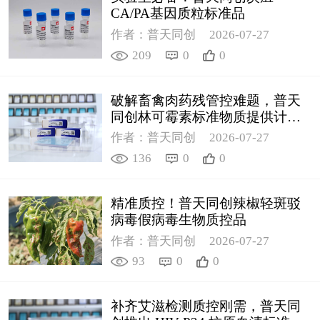
CA/PA基因质粒标准品
作者：普天同创
2026-07-27
209
0
0
破解畜禽肉药残管控难题，普天
同创林可霉素标准物质提供计量
支撑
作者：普天同创
2026-07-27
136
0
0
精准质控！普天同创辣椒轻斑驳
病毒假病毒生物质控品
作者：普天同创
2026-07-27
93
0
0
补齐艾滋检测质控刚需，普天同