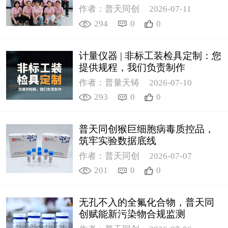
作者：普天同创
2026-07-11
294
0
0
计量仪器 | 非标工装检具定制：您
提供规程，我们负责制作
作者：普量天铸
2026-07-10
293
0
0
普天同创猴巨细胞病毒质控品，
筑牢实验数据底线
作者：普天同创
2026-07-07
201
0
0
无孔不入的全氟化合物，普天同
创赋能新污染物合规监测