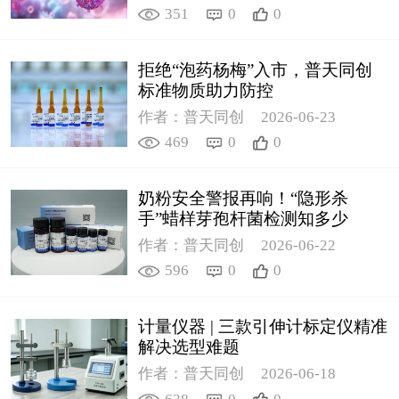
351
0
0
拒绝“泡药杨梅”入市，普天同创
标准物质助力防控
作者：普天同创
2026-06-23
469
0
0
奶粉安全警报再响！“隐形杀
手”蜡样芽孢杆菌检测知多少
作者：普天同创
2026-06-22
596
0
0
计量仪器 | 三款引伸计标定仪精准
解决选型难题
作者：普天同创
2026-06-18