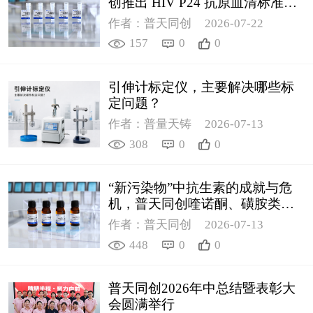
创推出 HIV P24 抗原血清标准物
质
作者：普天同创
2026-07-22
157
0
0
引伸计标定仪，主要解决哪些标
定问题？
作者：普量天铸
2026-07-13
308
0
0
“新污染物”中抗生素的成就与危
机，普天同创喹诺酮、磺胺类质
控新品筑牢环境安全防线
作者：普天同创
2026-07-13
448
0
0
普天同创2026年中总结暨表彰大
会圆满举行