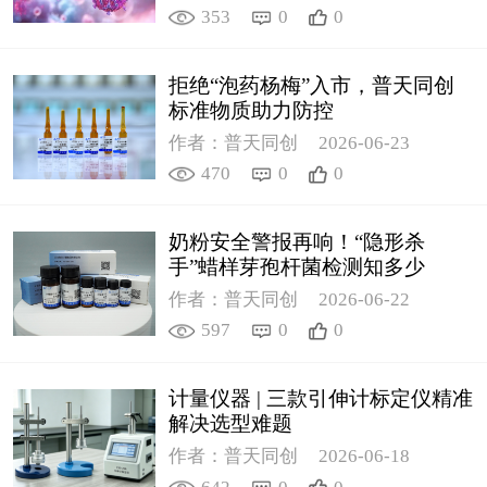
353
0
0
拒绝“泡药杨梅”入市，普天同创
标准物质助力防控
作者：普天同创
2026-06-23
470
0
0
奶粉安全警报再响！“隐形杀
手”蜡样芽孢杆菌检测知多少
作者：普天同创
2026-06-22
597
0
0
计量仪器 | 三款引伸计标定仪精准
解决选型难题
作者：普天同创
2026-06-18