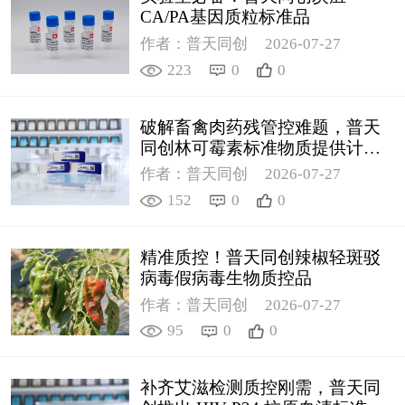
CA/PA基因质粒标准品
作者：普天同创
2026-07-27
223
0
0
破解畜禽肉药残管控难题，普天
同创林可霉素标准物质提供计量
支撑
作者：普天同创
2026-07-27
152
0
0
精准质控！普天同创辣椒轻斑驳
病毒假病毒生物质控品
作者：普天同创
2026-07-27
95
0
0
补齐艾滋检测质控刚需，普天同