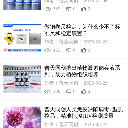
作者：普天同创
2026-07-06
362
0
0
做钢卷尺检定，为什么少不了标
准尺和检定装置？
作者：普量天铸
2026-06-29
433
0
0
普天同创推出植物激素储存液系
列，助力植物组织培养
作者：普天同创
2026-06-29
309
0
0
普天同创人类免疫缺陷病毒1型质
控品，精准把控HIV检测质量
作者：普天同创
2026-06-24