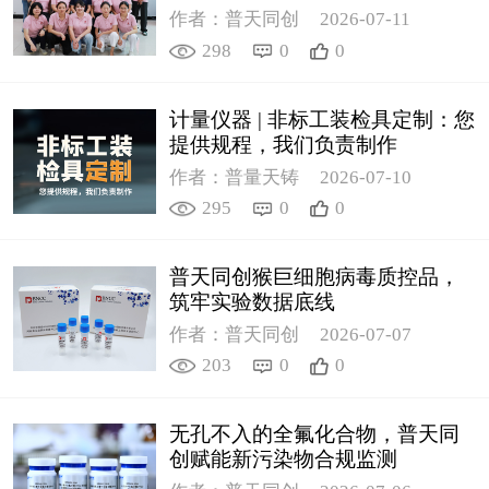
作者：普天同创
2026-07-11
298
0
0
计量仪器 | 非标工装检具定制：您
提供规程，我们负责制作
作者：普量天铸
2026-07-10
295
0
0
普天同创猴巨细胞病毒质控品，
筑牢实验数据底线
作者：普天同创
2026-07-07
203
0
0
无孔不入的全氟化合物，普天同
创赋能新污染物合规监测