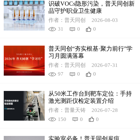
识破VOCs隐形污染，普天同创新
品守护职业卫生健康
作者：普天同创
2026-08-03
31
0
0
普天同创“夯实根基·聚力前行”学
习月圆满落幕
作者：普天同创
2026-07-31
97
0
0
从50米工作台到靶车定位：手持
激光测距仪检定装置介绍
作者：普量天铸
2026-07-28
150
0
0
实验室必备！普天同创炭疽