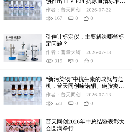
创推出 HIV P24 抗原血清标准物
质
作者：普天同创
2026-07-22
167
0
0
引伸计标定仪，主要解决哪些标
定问题？
作者：普量天铸
2026-07-13
319
0
0
“新污染物”中抗生素的成就与危
机，普天同创喹诺酮、磺胺类质
控新品筑牢环境安全防线
作者：普天同创
2026-07-13
523
0
0
普天同创2026年中总结暨表彰大
会圆满举行