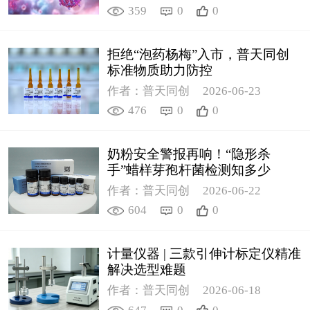
359
0
0
拒绝“泡药杨梅”入市，普天同创
标准物质助力防控
作者：普天同创
2026-06-23
476
0
0
奶粉安全警报再响！“隐形杀
手”蜡样芽孢杆菌检测知多少
作者：普天同创
2026-06-22
604
0
0
计量仪器 | 三款引伸计标定仪精准
解决选型难题
作者：普天同创
2026-06-18