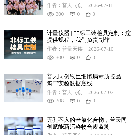
作者：普天同创
2026-07-11
300
0
0
计量仪器 | 非标工装检具定制：您
提供规程，我们负责制作
作者：普量天铸
2026-07-10
300
0
0
普天同创猴巨细胞病毒质控品，
筑牢实验数据底线
作者：普天同创
2026-07-07
208
0
0
无孔不入的全氟化合物，普天同
创赋能新污染物合规监测