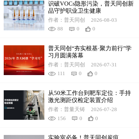
识破VOCs隐形污染，普天同创新
品守护职业卫生健康
作者：普天同创
2026-08-03
88
0
0
普天同创“夯实根基·聚力前行”学
习月圆满落幕
作者：普天同创
2026-07-31
111
0
0
从50米工作台到靶车定位：手持
激光测距仪检定装置介绍
作者：普量天铸
2026-07-28
156
0
0
实验室必备！普天同创炭疽