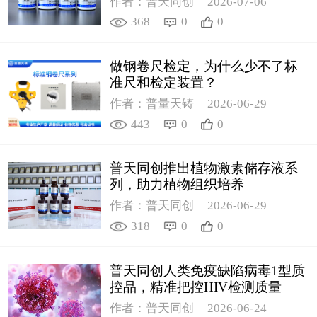
作者：普天同创
2026-07-06
368
0
0
做钢卷尺检定，为什么少不了标
准尺和检定装置？
作者：普量天铸
2026-06-29
443
0
0
普天同创推出植物激素储存液系
列，助力植物组织培养
作者：普天同创
2026-06-29
318
0
0
普天同创人类免疫缺陷病毒1型质
控品，精准把控HIV检测质量
作者：普天同创
2026-06-24