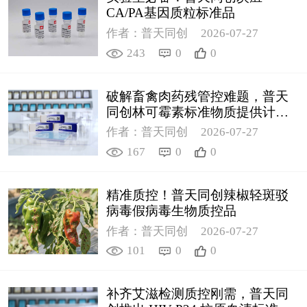
CA/PA基因质粒标准品
作者：普天同创
2026-07-27
243
0
0
破解畜禽肉药残管控难题，普天
同创林可霉素标准物质提供计量
支撑
作者：普天同创
2026-07-27
167
0
0
精准质控！普天同创辣椒轻斑驳
病毒假病毒生物质控品
作者：普天同创
2026-07-27
101
0
0
补齐艾滋检测质控刚需，普天同