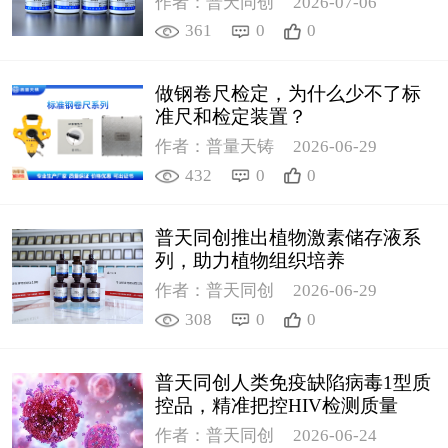
作者：普天同创
2026-07-06
361
0
0
做钢卷尺检定，为什么少不了标
准尺和检定装置？
作者：普量天铸
2026-06-29
432
0
0
普天同创推出植物激素储存液系
列，助力植物组织培养
作者：普天同创
2026-06-29
308
0
0
普天同创人类免疫缺陷病毒1型质
控品，精准把控HIV检测质量
作者：普天同创
2026-06-24