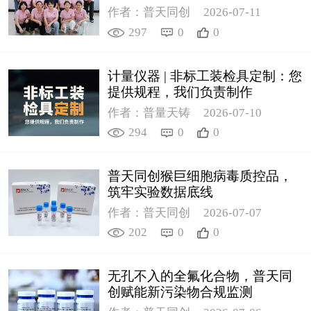
作者：普天同创
2026-07-11
297
0
0
计量仪器 | 非标工装检具定制：您
提供规程，我们负责制作
作者：普量天铸
2026-07-10
294
0
0
普天同创猴巨细胞病毒质控品，
筑牢实验数据底线
作者：普天同创
2026-07-07
202
0
0
无孔不入的全氟化合物，普天同
创赋能新污染物合规监测