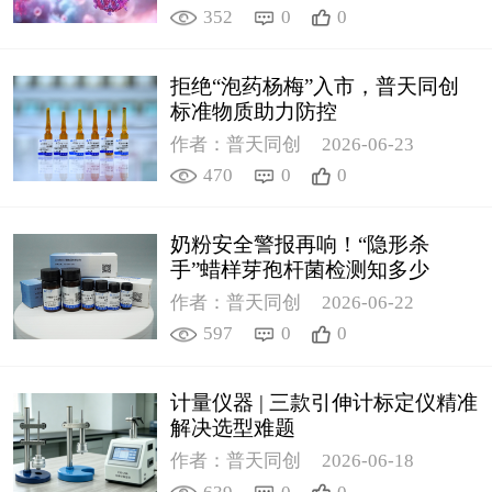
352
0
0
拒绝“泡药杨梅”入市，普天同创
标准物质助力防控
作者：普天同创
2026-06-23
470
0
0
奶粉安全警报再响！“隐形杀
手”蜡样芽孢杆菌检测知多少
作者：普天同创
2026-06-22
597
0
0
计量仪器 | 三款引伸计标定仪精准
解决选型难题
作者：普天同创
2026-06-18