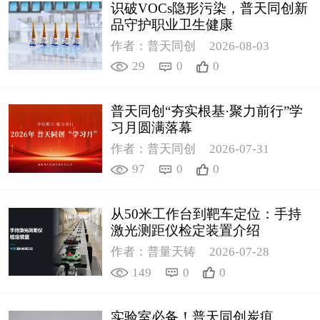
识破VOCs隐形污染，普天同创新
品守护职业卫生健康
作者：普天同创
2026-08-03
29
0
0
普天同创“夯实根基·聚力前行”学
习月圆满落幕
作者：普天同创
2026-07-31
97
0
0
从50米工作台到靶车定位：手持
激光测距仪检定装置介绍
作者：普量天铸
2026-07-28
149
0
0
实验室必备！普天同创炭疽