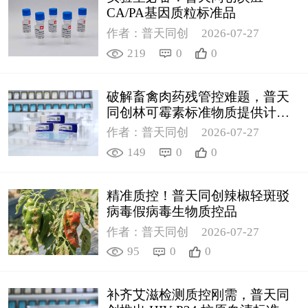
CA/PA基因质粒标准品
作者：普天同创
2026-07-27
219
0
0
破解畜禽肉药残管控难题，普天
同创林可霉素标准物质提供计量
支撑
作者：普天同创
2026-07-27
149
0
0
精准质控！普天同创辣椒轻斑驳
病毒假病毒生物质控品
作者：普天同创
2026-07-27
95
0
0
补齐艾滋检测质控刚需，普天同