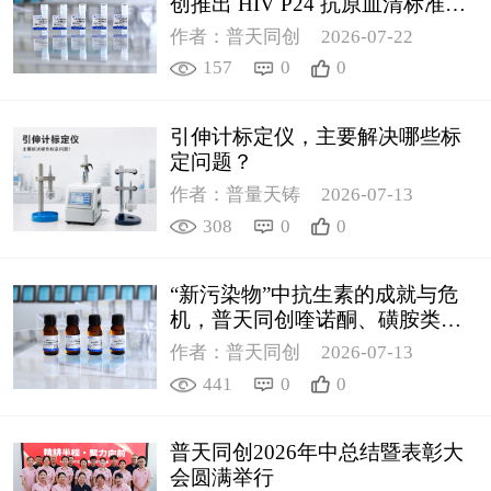
创推出 HIV P24 抗原血清标准物
质
作者：普天同创
2026-07-22
157
0
0
引伸计标定仪，主要解决哪些标
定问题？
作者：普量天铸
2026-07-13
308
0
0
“新污染物”中抗生素的成就与危
机，普天同创喹诺酮、磺胺类质
控新品筑牢环境安全防线
作者：普天同创
2026-07-13
441
0
0
普天同创2026年中总结暨表彰大
会圆满举行