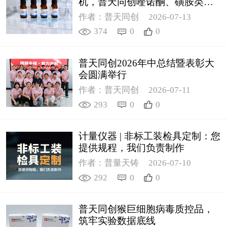
机，普天同创喹诺酮、磺胺类质
控新品筑牢环境安全防线
作者：普天同创
2026-07-13
374
0
0
普天同创2026年中总结暨表彰大
会圆满举行
作者：普天同创
2026-07-11
293
0
0
计量仪器 | 非标工装检具定制：您
提供规程，我们负责制作
作者：普量天铸
2026-07-10
292
0
0
普天同创猴巨细胞病毒质控品，
筑牢实验数据底线