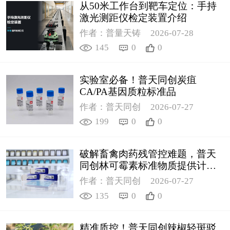
从50米工作台到靶车定位：手持
激光测距仪检定装置介绍
作者：普量天铸
2026-07-28
145
0
0
实验室必备！普天同创炭疽
CA/PA基因质粒标准品
作者：普天同创
2026-07-27
199
0
0
破解畜禽肉药残管控难题，普天
同创林可霉素标准物质提供计量
支撑
作者：普天同创
2026-07-27
135
0
0
精准质控！普天同创辣椒轻斑驳