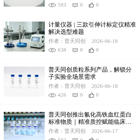
593
0
0
计量仪器 | 三款引伸计标定仪精准
解决选型难题
作者：普天同创
2026-06-18
638
0
0
普天同创质粒系列产品，解锁分
子实验全场景需求
作者：普天同创
2026-06-18
426
0
0
普天同创推出氰化高铁血红蛋白
标准物质｜精准质控赋能临床检
测
作者：普天同创
2026-06-17