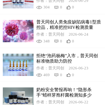
作者：普天同创
2026-06-29
304
0
0
普天同创人类免疫缺陷病毒1型质
控品，精准把控HIV检测质量
作者：普天同创
2026-06-24
348
0
0
拒绝“泡药杨梅”入市，普天同创
标准物质助力防控
作者：普天同创
2026-06-23
469
0
0
奶粉安全警报再响！“隐形杀
手”蜡样芽孢杆菌检测知多少
作者：普天同创
2026-06-22