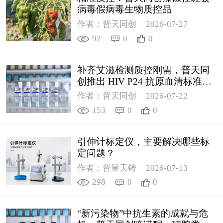
病毒假病毒生物质控品
作者：普天同创
2026-07-27
92
0
0
补齐艾滋检测质控刚需，普天同
创推出 HIV P24 抗原血清标准物
质
作者：普天同创
2026-07-22
153
0
0
引伸计标定仪，主要解决哪些标
定问题？
作者：普量天铸
2026-07-13
298
0
0
“新污染物”中抗生素的成就与危