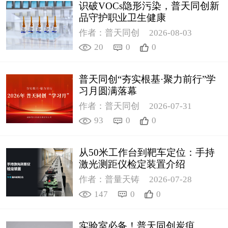
识破VOCs隐形污染，普天同创新
品守护职业卫生健康
作者：普天同创
2026-08-03
20
0
0
普天同创“夯实根基·聚力前行”学
习月圆满落幕
作者：普天同创
2026-07-31
93
0
0
从50米工作台到靶车定位：手持
激光测距仪检定装置介绍
作者：普量天铸
2026-07-28
147
0
0
实验室必备！普天同创炭疽