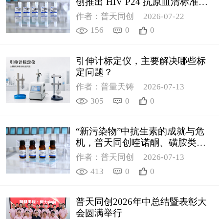
创推出 HIV P24 抗原血清标准物
质
作者：普天同创
2026-07-22
156
0
0
引伸计标定仪，主要解决哪些标
定问题？
作者：普量天铸
2026-07-13
305
0
0
“新污染物”中抗生素的成就与危
机，普天同创喹诺酮、磺胺类质
控新品筑牢环境安全防线
作者：普天同创
2026-07-13
413
0
0
普天同创2026年中总结暨表彰大
会圆满举行