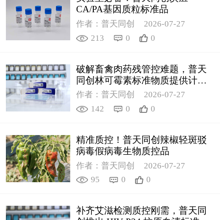
CA/PA基因质粒标准品
作者：普天同创
2026-07-27
213
0
0
破解畜禽肉药残管控难题，普天
同创林可霉素标准物质提供计量
支撑
作者：普天同创
2026-07-27
142
0
0
精准质控！普天同创辣椒轻斑驳
病毒假病毒生物质控品
作者：普天同创
2026-07-27
95
0
0
补齐艾滋检测质控刚需，普天同