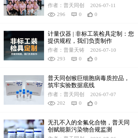
作者：普天同创
2026-07-11
296
0
0
计量仪器 | 非标工装检具定制：您
提供规程，我们负责制作
作者：普量天铸
2026-07-10
293
0
0
普天同创猴巨细胞病毒质控品，
筑牢实验数据底线
作者：普天同创
2026-07-07
202
0
0
无孔不入的全氟化合物，普天同
创赋能新污染物合规监测