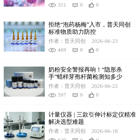
351
0
0
拒绝“泡药杨梅”入市，普天同创
标准物质助力防控
作者：普天同创
2026-06-23
469
0
0
奶粉安全警报再响！“隐形杀
手”蜡样芽孢杆菌检测知多少
作者：普天同创
2026-06-22
597
0
0
计量仪器 | 三款引伸计标定仪精准
解决选型难题
作者：普天同创
2026-06-18