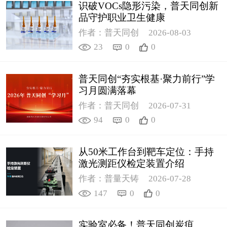
识破VOCs隐形污染，普天同创新
品守护职业卫生健康
作者：普天同创
2026-08-03
23
0
0
普天同创“夯实根基·聚力前行”学
习月圆满落幕
作者：普天同创
2026-07-31
94
0
0
从50米工作台到靶车定位：手持
激光测距仪检定装置介绍
作者：普量天铸
2026-07-28
147
0
0
实验室必备！普天同创炭疽