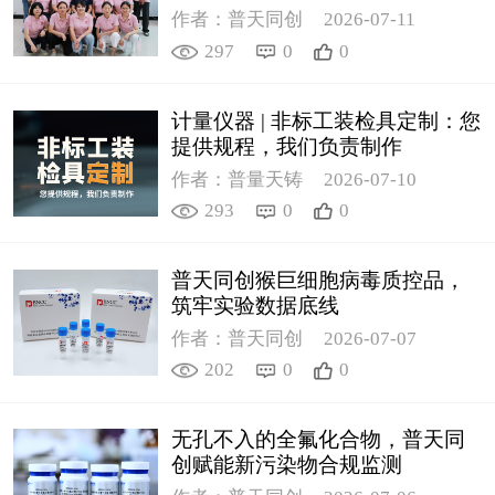
作者：普天同创
2026-07-11
297
0
0
计量仪器 | 非标工装检具定制：您
提供规程，我们负责制作
作者：普量天铸
2026-07-10
293
0
0
普天同创猴巨细胞病毒质控品，
筑牢实验数据底线
作者：普天同创
2026-07-07
202
0
0
无孔不入的全氟化合物，普天同
创赋能新污染物合规监测