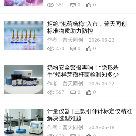
351
0
0
拒绝“泡药杨梅”入市，普天同创
标准物质助力防控
作者：普天同创
2026-06-23
470
0
0
奶粉安全警报再响！“隐形杀
手”蜡样芽孢杆菌检测知多少
作者：普天同创
2026-06-22
597
0
0
计量仪器 | 三款引伸计标定仪精准
解决选型难题
作者：普天同创
2026-06-18