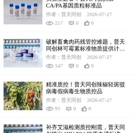
CA/PA基因质粒标准品
作者：普天同创
2026-07-27
217
0
0
破解畜禽肉药残管控难题，普天
同创林可霉素标准物质提供计量
支撑
作者：普天同创
2026-07-27
147
0
0
精准质控！普天同创辣椒轻斑驳
病毒假病毒生物质控品
作者：普天同创
2026-07-27
95
0
0
补齐艾滋检测质控刚需，普天同