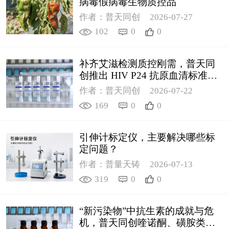
病毒假病毒生物质控品
作者：普天同创
2026-07-27
102
0
0
补齐艾滋检测质控刚需，普天同
创推出 HIV P24 抗原血清标准物
质
作者：普天同创
2026-07-22
169
0
0
引伸计标定仪，主要解决哪些标
定问题？
作者：普量天铸
2026-07-13
319
0
0
“新污染物”中抗生素的成就与危
机，普天同创喹诺酮、磺胺类质