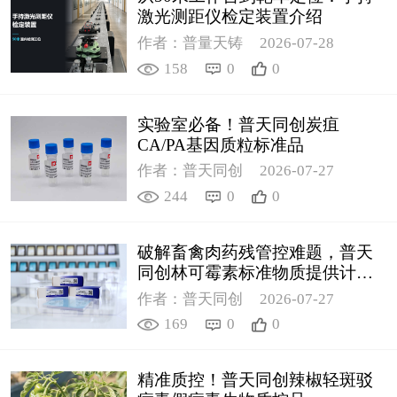
激光测距仪检定装置介绍
作者：普量天铸
2026-07-28
158
0
0
实验室必备！普天同创炭疽
CA/PA基因质粒标准品
作者：普天同创
2026-07-27
244
0
0
破解畜禽肉药残管控难题，普天
同创林可霉素标准物质提供计量
支撑
作者：普天同创
2026-07-27
169
0
0
精准质控！普天同创辣椒轻斑驳