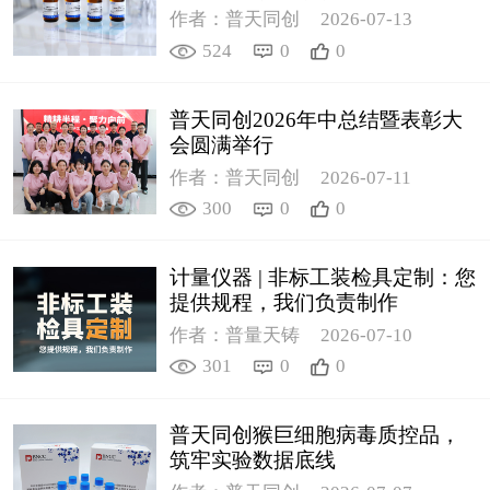
控新品筑牢环境安全防线
作者：普天同创
2026-07-13
524
0
0
普天同创2026年中总结暨表彰大
会圆满举行
作者：普天同创
2026-07-11
300
0
0
计量仪器 | 非标工装检具定制：您
提供规程，我们负责制作
作者：普量天铸
2026-07-10
301
0
0
普天同创猴巨细胞病毒质控品，
筑牢实验数据底线