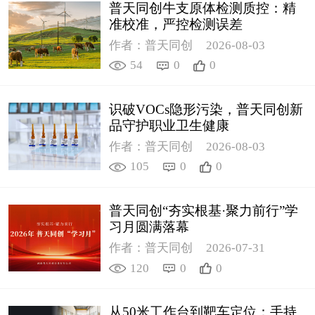
普天同创牛支原体检测质控：精
准校准，严控检测误差
作者：普天同创
2026-08-03
54
0
0
识破VOCs隐形污染，普天同创新
品守护职业卫生健康
作者：普天同创
2026-08-03
105
0
0
普天同创“夯实根基·聚力前行”学
习月圆满落幕
作者：普天同创
2026-07-31
120
0
0
从50米工作台到靶车定位：手持