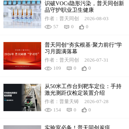
识破VOCs隐形污染，普天同创新
品守护职业卫生健康
作者：普天同创
2026-08-03
57
0
0
普天同创“夯实根基·聚力前行”学
习月圆满落幕
作者：普天同创
2026-07-31
109
0
0
从50米工作台到靶车定位：手持
激光测距仪检定装置介绍
作者：普量天铸
2026-07-28
154
0
0
实验室必备！普天同创炭疽