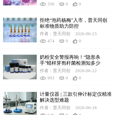
356
0
0
拒绝“泡药杨梅”入市，普天同创
标准物质助力防控
作者：普天同创
2026-06-23
474
0
0
奶粉安全警报再响！“隐形杀
手”蜡样芽孢杆菌检测知多少
作者：普天同创
2026-06-22
603
0
0
计量仪器 | 三款引伸计标定仪精准
解决选型难题
作者：普天同创
2026-06-18