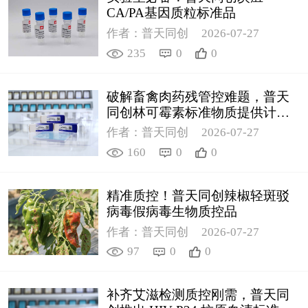
CA/PA基因质粒标准品
作者：普天同创
2026-07-27
235
0
0
破解畜禽肉药残管控难题，普天
同创林可霉素标准物质提供计量
支撑
作者：普天同创
2026-07-27
160
0
0
精准质控！普天同创辣椒轻斑驳
病毒假病毒生物质控品
作者：普天同创
2026-07-27
97
0
0
补齐艾滋检测质控刚需，普天同