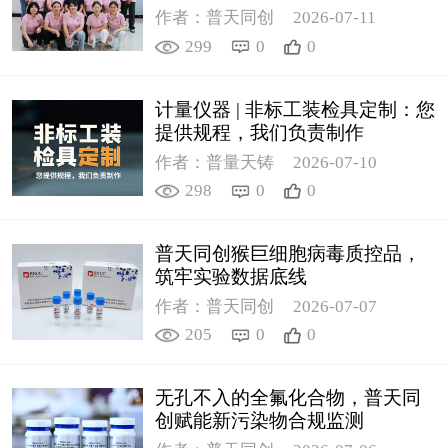
作者：普天同创
2026-07-11
299
0
0
计量仪器 | 非标工装检具定制：您
提供规程，我们负责制作
作者：普量天铸
2026-07-10
298
0
0
普天同创猴巨细胞病毒质控品，
筑牢实验数据底线
作者：普天同创
2026-07-07
205
0
0
无孔不入的全氟化合物，普天同
创赋能新污染物合规监测