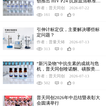
创推出 HIV P24 抗原血清标准物
质
作者：普天同创
2026-07-22
161
0
0
引伸计标定仪，主要解决哪些标
定问题？
作者：普量天铸
2026-07-13
313
0
0
“新污染物”中抗生素的成就与危
机，普天同创喹诺酮、磺胺类质
控新品筑牢环境安全防线
作者：普天同创
2026-07-13
502
0
0
普天同创2026年中总结暨表彰大
会圆满举行