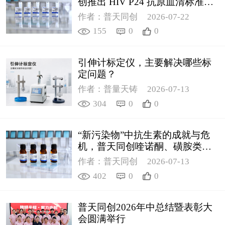
创推出 HIV P24 抗原血清标准物
质
作者：普天同创
2026-07-22
155
0
0
引伸计标定仪，主要解决哪些标
定问题？
作者：普量天铸
2026-07-13
304
0
0
“新污染物”中抗生素的成就与危
机，普天同创喹诺酮、磺胺类质
控新品筑牢环境安全防线
作者：普天同创
2026-07-13
402
0
0
普天同创2026年中总结暨表彰大
会圆满举行