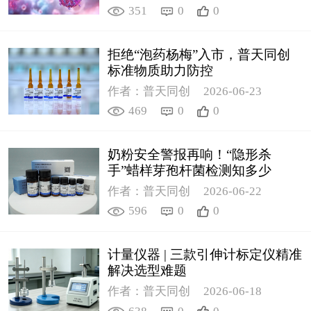
351
0
0
拒绝“泡药杨梅”入市，普天同创
标准物质助力防控
作者：普天同创
2026-06-23
469
0
0
奶粉安全警报再响！“隐形杀
手”蜡样芽孢杆菌检测知多少
作者：普天同创
2026-06-22
596
0
0
计量仪器 | 三款引伸计标定仪精准
解决选型难题
作者：普天同创
2026-06-18