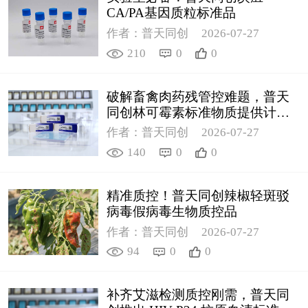
CA/PA基因质粒标准品
作者：普天同创
2026-07-27
210
0
0
破解畜禽肉药残管控难题，普天
同创林可霉素标准物质提供计量
支撑
作者：普天同创
2026-07-27
140
0
0
精准质控！普天同创辣椒轻斑驳
病毒假病毒生物质控品
作者：普天同创
2026-07-27
94
0
0
补齐艾滋检测质控刚需，普天同