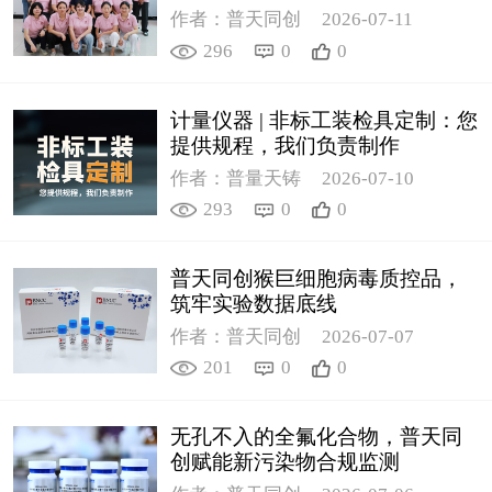
作者：普天同创
2026-07-11
296
0
0
计量仪器 | 非标工装检具定制：您
提供规程，我们负责制作
作者：普量天铸
2026-07-10
293
0
0
普天同创猴巨细胞病毒质控品，
筑牢实验数据底线
作者：普天同创
2026-07-07
201
0
0
无孔不入的全氟化合物，普天同
创赋能新污染物合规监测