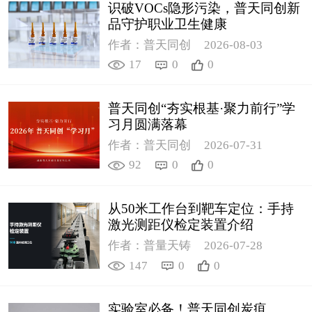
识破VOCs隐形污染，普天同创新
品守护职业卫生健康
作者：普天同创
2026-08-03
17
0
0
普天同创“夯实根基·聚力前行”学
习月圆满落幕
作者：普天同创
2026-07-31
92
0
0
从50米工作台到靶车定位：手持
激光测距仪检定装置介绍
作者：普量天铸
2026-07-28
147
0
0
实验室必备！普天同创炭疽