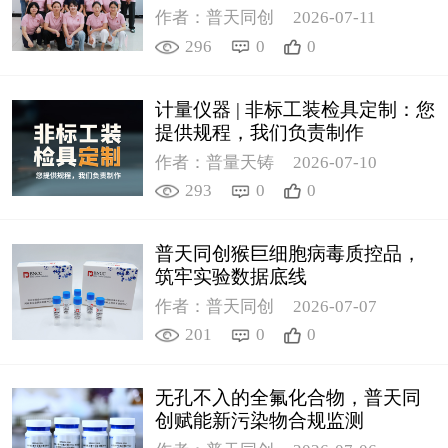
作者：普天同创
2026-07-11
296
0
0
计量仪器 | 非标工装检具定制：您
提供规程，我们负责制作
作者：普量天铸
2026-07-10
293
0
0
普天同创猴巨细胞病毒质控品，
筑牢实验数据底线
作者：普天同创
2026-07-07
201
0
0
无孔不入的全氟化合物，普天同
创赋能新污染物合规监测