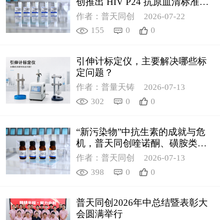
创推出 HIV P24 抗原血清标准物
质
作者：普天同创
2026-07-22
155
0
0
引伸计标定仪，主要解决哪些标
定问题？
作者：普量天铸
2026-07-13
302
0
0
“新污染物”中抗生素的成就与危
机，普天同创喹诺酮、磺胺类质
控新品筑牢环境安全防线
作者：普天同创
2026-07-13
398
0
0
普天同创2026年中总结暨表彰大
会圆满举行