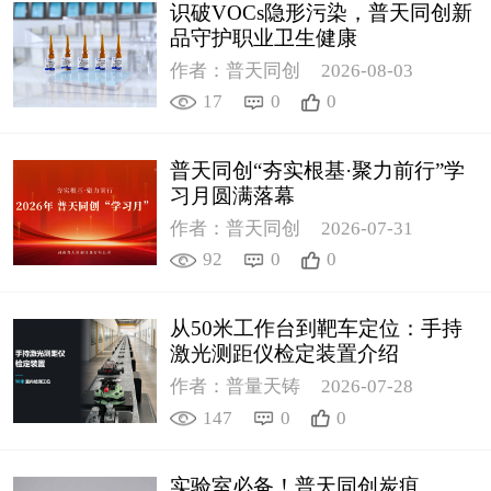
识破VOCs隐形污染，普天同创新
品守护职业卫生健康
作者：普天同创
2026-08-03
17
0
0
普天同创“夯实根基·聚力前行”学
习月圆满落幕
作者：普天同创
2026-07-31
92
0
0
从50米工作台到靶车定位：手持
激光测距仪检定装置介绍
作者：普量天铸
2026-07-28
147
0
0
实验室必备！普天同创炭疽