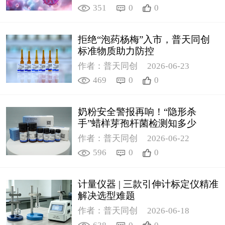
351
0
0
拒绝“泡药杨梅”入市，普天同创
标准物质助力防控
作者：普天同创
2026-06-23
469
0
0
奶粉安全警报再响！“隐形杀
手”蜡样芽孢杆菌检测知多少
作者：普天同创
2026-06-22
596
0
0
计量仪器 | 三款引伸计标定仪精准
解决选型难题
作者：普天同创
2026-06-18