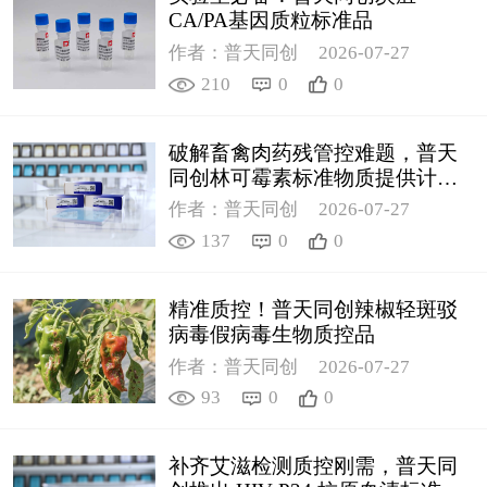
CA/PA基因质粒标准品
作者：普天同创
2026-07-27
210
0
0
破解畜禽肉药残管控难题，普天
同创林可霉素标准物质提供计量
支撑
作者：普天同创
2026-07-27
137
0
0
精准质控！普天同创辣椒轻斑驳
病毒假病毒生物质控品
作者：普天同创
2026-07-27
93
0
0
补齐艾滋检测质控刚需，普天同