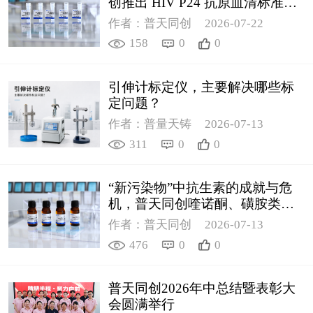
创推出 HIV P24 抗原血清标准物
质
作者：普天同创
2026-07-22
158
0
0
引伸计标定仪，主要解决哪些标
定问题？
作者：普量天铸
2026-07-13
311
0
0
“新污染物”中抗生素的成就与危
机，普天同创喹诺酮、磺胺类质
控新品筑牢环境安全防线
作者：普天同创
2026-07-13
476
0
0
普天同创2026年中总结暨表彰大
会圆满举行