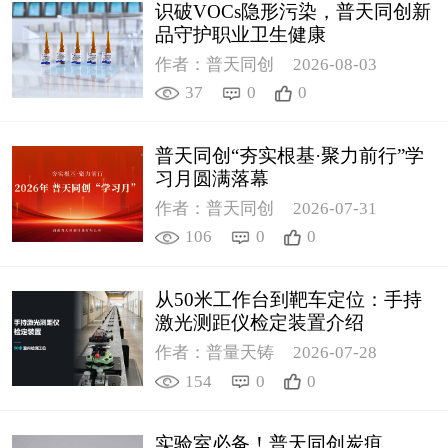
识破VOCs隐形污染，普天同创新
品守护职业卫生健康
作者：普天同创
2026-08-03
37
0
0
普天同创“夯实根基·聚力前行”学
习月圆满落幕
作者：普天同创
2026-07-31
106
0
0
从50米工作台到靶车定位：手持
激光测距仪检定装置介绍
作者：普量天铸
2026-07-28
154
0
0
实验室必备！普天同创炭疽