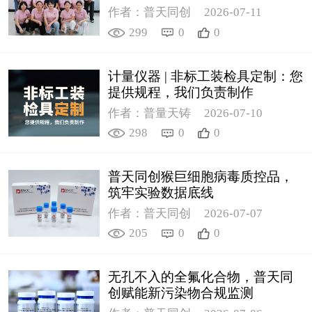
作者：普天同创
2026-07-11
299
0
0
计量仪器 | 非标工装检具定制：您
提供规程，我们负责制作
作者：普量天铸
2026-07-10
298
0
0
普天同创猴巨细胞病毒质控品，
筑牢实验数据底线
作者：普天同创
2026-07-07
205
0
0
无孔不入的全氟化合物，普天同
创赋能新污染物合规监测