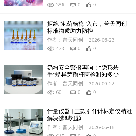
356
0
0
拒绝“泡药杨梅”入市，普天同创
标准物质助力防控
作者：普天同创
2026-06-23
473
0
0
奶粉安全警报再响！“隐形杀
手”蜡样芽孢杆菌检测知多少
作者：普天同创
2026-06-22
601
0
0
计量仪器 | 三款引伸计标定仪精准
解决选型难题
作者：普天同创
2026-06-18