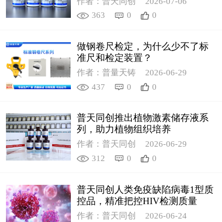
作者：普天同创
2026-07-06
363
0
0
做钢卷尺检定，为什么少不了标
准尺和检定装置？
作者：普量天铸
2026-06-29
437
0
0
普天同创推出植物激素储存液系
列，助力植物组织培养
作者：普天同创
2026-06-29
312
0
0
普天同创人类免疫缺陷病毒1型质
控品，精准把控HIV检测质量
作者：普天同创
2026-06-24