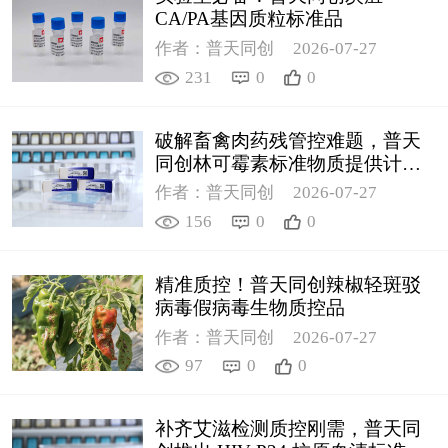
CA/PA基因质粒标准品
作者：普天同创
2026-07-27
231
0
0
破解畜禽肉药残管控难题，普天
同创林可霉素标准物质提供计量
支撑
作者：普天同创
2026-07-27
156
0
0
精准质控！普天同创辣椒轻斑驳
病毒假病毒生物质控品
作者：普天同创
2026-07-27
97
0
0
补齐艾滋检测质控刚需，普天同