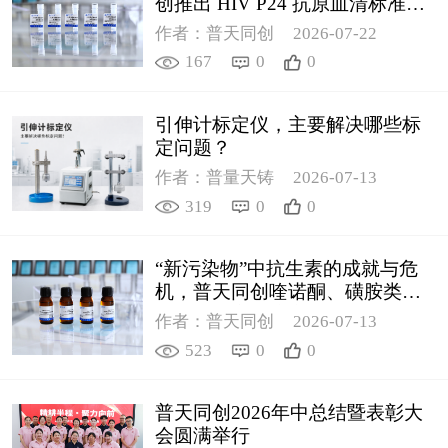
创推出 HIV P24 抗原血清标准物
质
作者：普天同创
2026-07-22
167
0
0
引伸计标定仪，主要解决哪些标
定问题？
作者：普量天铸
2026-07-13
319
0
0
“新污染物”中抗生素的成就与危
机，普天同创喹诺酮、磺胺类质
控新品筑牢环境安全防线
作者：普天同创
2026-07-13
523
0
0
普天同创2026年中总结暨表彰大
会圆满举行