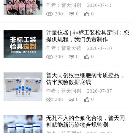
作者：普天同创
2026-07-11
300
0
0
计量仪器 | 非标工装检具定制：您
提供规程，我们负责制作
作者：普量天铸
2026-07-10
300
0
0
普天同创猴巨细胞病毒质控品，
筑牢实验数据底线
作者：普天同创
2026-07-07
208
0
0
无孔不入的全氟化合物，普天同
创赋能新污染物合规监测