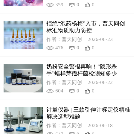
359
0
0
拒绝“泡药杨梅”入市，普天同创
标准物质助力防控
作者：普天同创
2026-06-23
476
0
0
奶粉安全警报再响！“隐形杀
手”蜡样芽孢杆菌检测知多少
作者：普天同创
2026-06-22
604
0
0
计量仪器 | 三款引伸计标定仪精准
解决选型难题
作者：普天同创
2026-06-18