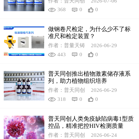
作者：普天同创
2026-07-06
368
0
0
做钢卷尺检定，为什么少不了标
准尺和检定装置？
作者：普量天铸
2026-06-29
443
0
0
普天同创推出植物激素储存液系
列，助力植物组织培养
作者：普天同创
2026-06-29
318
0
0
普天同创人类免疫缺陷病毒1型质
控品，精准把控HIV检测质量
作者：普天同创
2026-06-24