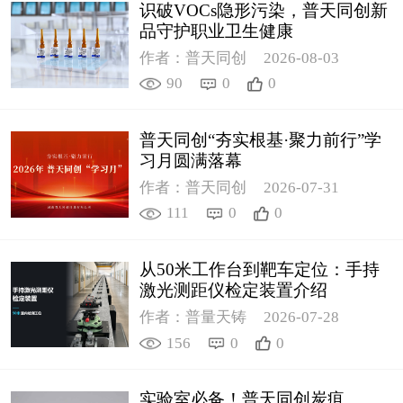
识破VOCs隐形污染，普天同创新
品守护职业卫生健康
作者：普天同创
2026-08-03
90
0
0
普天同创“夯实根基·聚力前行”学
习月圆满落幕
作者：普天同创
2026-07-31
111
0
0
从50米工作台到靶车定位：手持
激光测距仪检定装置介绍
作者：普量天铸
2026-07-28
156
0
0
实验室必备！普天同创炭疽