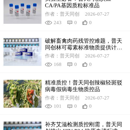
CA/PA基因质粒标准品
作者：普天同创
2026-07-27
243
0
0
破解畜禽肉药残管控难题，普天
同创林可霉素标准物质提供计量
支撑
作者：普天同创
2026-07-27
168
0
0
精准质控！普天同创辣椒轻斑驳
病毒假病毒生物质控品
作者：普天同创
2026-07-27
101
0
0
补齐艾滋检测质控刚需，普天同