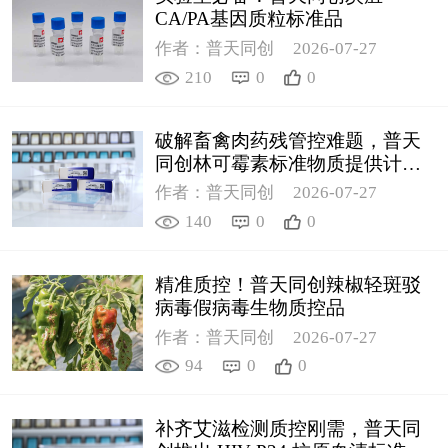
CA/PA基因质粒标准品
作者：普天同创
2026-07-27
210
0
0
破解畜禽肉药残管控难题，普天
同创林可霉素标准物质提供计量
支撑
作者：普天同创
2026-07-27
140
0
0
精准质控！普天同创辣椒轻斑驳
病毒假病毒生物质控品
作者：普天同创
2026-07-27
94
0
0
补齐艾滋检测质控刚需，普天同