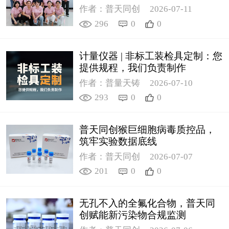
作者：普天同创
2026-07-11
296
0
0
计量仪器 | 非标工装检具定制：您
提供规程，我们负责制作
作者：普量天铸
2026-07-10
293
0
0
普天同创猴巨细胞病毒质控品，
筑牢实验数据底线
作者：普天同创
2026-07-07
201
0
0
无孔不入的全氟化合物，普天同
创赋能新污染物合规监测