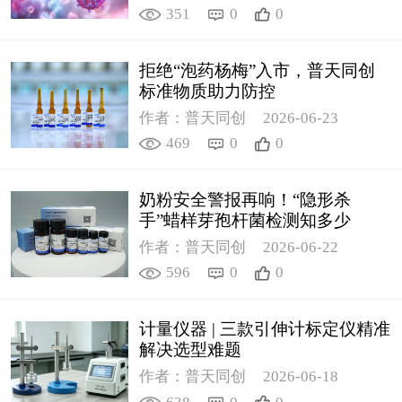
351
0
0
拒绝“泡药杨梅”入市，普天同创
标准物质助力防控
作者：普天同创
2026-06-23
469
0
0
奶粉安全警报再响！“隐形杀
手”蜡样芽孢杆菌检测知多少
作者：普天同创
2026-06-22
596
0
0
计量仪器 | 三款引伸计标定仪精准
解决选型难题
作者：普天同创
2026-06-18