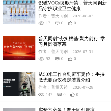
识破VOCs隐形污染，普天同创新
品守护职业卫生健康
作者：普天同创
2026-08-03
17
0
0
普天同创“夯实根基·聚力前行”学
习月圆满落幕
作者：普天同创
2026-07-31
92
0
0
从50米工作台到靶车定位：手持
激光测距仪检定装置介绍
作者：普量天铸
2026-07-28
147
0
0
实验室必备！普天同创炭疽