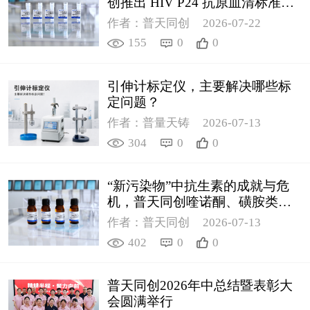
创推出 HIV P24 抗原血清标准物
质
作者：普天同创
2026-07-22
155
0
0
引伸计标定仪，主要解决哪些标
定问题？
作者：普量天铸
2026-07-13
304
0
0
“新污染物”中抗生素的成就与危
机，普天同创喹诺酮、磺胺类质
控新品筑牢环境安全防线
作者：普天同创
2026-07-13
402
0
0
普天同创2026年中总结暨表彰大
会圆满举行