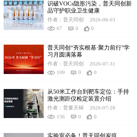
识破VOCs隐形污染，普天同创新
品守护职业卫生健康
作者：普天同创
2026-08-03
67
0
0
普天同创“夯实根基·聚力前行”学
习月圆满落幕
作者：普天同创
2026-07-31
109
0
0
从50米工作台到靶车定位：手持
激光测距仪检定装置介绍
作者：普量天铸
2026-07-28
156
0
0
实验室必备！普天同创炭疽