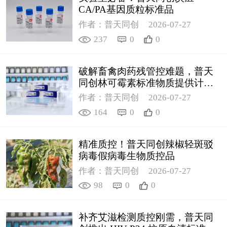
CA/PA基因质粒标准品
作者：普天同创
2026-07-27
237
0
0
破解畜禽肉药残管控难题，普天
同创林可霉素标准物质提供计量
支撑
作者：普天同创
2026-07-27
164
0
0
精准质控！普天同创辣椒轻斑驳
病毒假病毒生物质控品
作者：普天同创
2026-07-27
98
0
0
补齐艾滋检测质控刚需，普天同