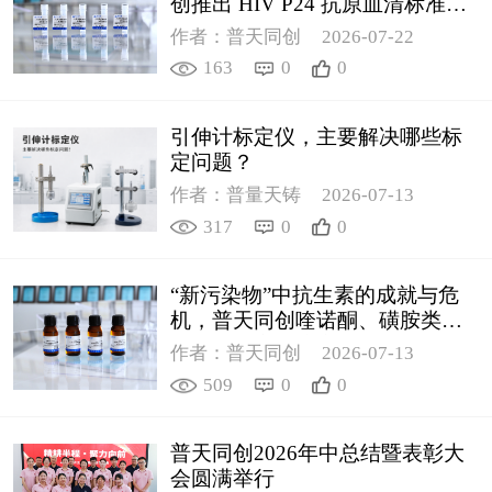
创推出 HIV P24 抗原血清标准物
质
作者：普天同创
2026-07-22
163
0
0
引伸计标定仪，主要解决哪些标
定问题？
作者：普量天铸
2026-07-13
317
0
0
“新污染物”中抗生素的成就与危
机，普天同创喹诺酮、磺胺类质
控新品筑牢环境安全防线
作者：普天同创
2026-07-13
509
0
0
普天同创2026年中总结暨表彰大
会圆满举行