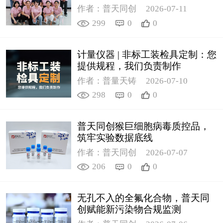
作者：普天同创
2026-07-11
299
0
0
计量仪器 | 非标工装检具定制：您
提供规程，我们负责制作
作者：普量天铸
2026-07-10
298
0
0
普天同创猴巨细胞病毒质控品，
筑牢实验数据底线
作者：普天同创
2026-07-07
206
0
0
无孔不入的全氟化合物，普天同
创赋能新污染物合规监测