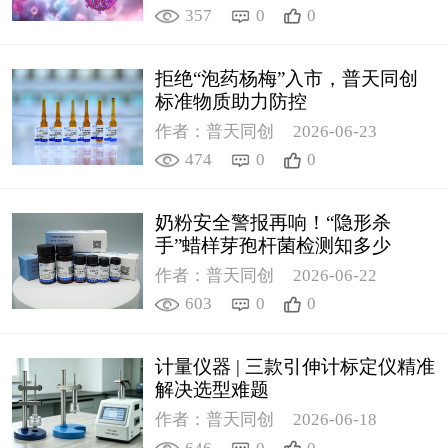
357
0
0
拒绝“泡药杨梅”入市，普天同创
标准物质助力防控
作者：普天同创
2026-06-23
474
0
0
奶粉安全警报再响！“隐形杀
手”蜡样芽孢杆菌检测知多少
作者：普天同创
2026-06-22
603
0
0
计量仪器 | 三款引伸计标定仪精准
解决选型难题
作者：普天同创
2026-06-18