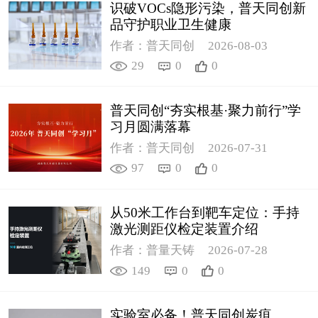
识破VOCs隐形污染，普天同创新
品守护职业卫生健康
作者：普天同创
2026-08-03
29
0
0
普天同创“夯实根基·聚力前行”学
习月圆满落幕
作者：普天同创
2026-07-31
97
0
0
从50米工作台到靶车定位：手持
激光测距仪检定装置介绍
作者：普量天铸
2026-07-28
149
0
0
实验室必备！普天同创炭疽