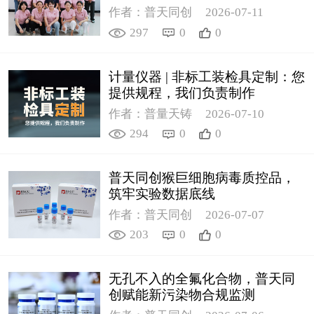
作者：普天同创
2026-07-11
297
0
0
计量仪器 | 非标工装检具定制：您
提供规程，我们负责制作
作者：普量天铸
2026-07-10
294
0
0
普天同创猴巨细胞病毒质控品，
筑牢实验数据底线
作者：普天同创
2026-07-07
203
0
0
无孔不入的全氟化合物，普天同
创赋能新污染物合规监测