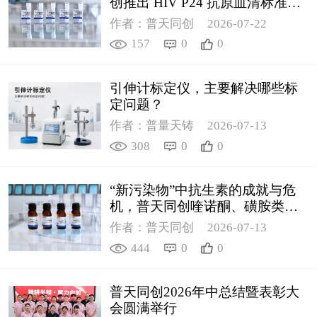
创推出 HIV P24 抗原血清标准物
质
作者：普天同创
2026-07-22
157
0
0
引伸计标定仪，主要解决哪些标
定问题？
作者：普量天铸
2026-07-13
308
0
0
“新污染物”中抗生素的成就与危
机，普天同创喹诺酮、磺胺类质
控新品筑牢环境安全防线
作者：普天同创
2026-07-13
444
0
0
普天同创2026年中总结暨表彰大
会圆满举行