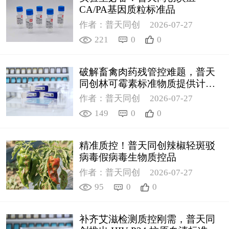
CA/PA基因质粒标准品
作者：普天同创
2026-07-27
221
0
0
破解畜禽肉药残管控难题，普天
同创林可霉素标准物质提供计量
支撑
作者：普天同创
2026-07-27
149
0
0
精准质控！普天同创辣椒轻斑驳
病毒假病毒生物质控品
作者：普天同创
2026-07-27
95
0
0
补齐艾滋检测质控刚需，普天同