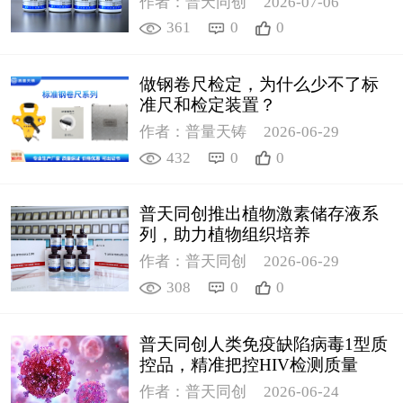
作者：普天同创
2026-07-06
361
0
0
做钢卷尺检定，为什么少不了标
准尺和检定装置？
作者：普量天铸
2026-06-29
432
0
0
普天同创推出植物激素储存液系
列，助力植物组织培养
作者：普天同创
2026-06-29
308
0
0
普天同创人类免疫缺陷病毒1型质
控品，精准把控HIV检测质量
作者：普天同创
2026-06-24