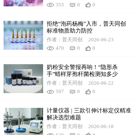
353
0
0
拒绝“泡药杨梅”入市，普天同创
标准物质助力防控
作者：普天同创
2026-06-23
470
0
0
奶粉安全警报再响！“隐形杀
手”蜡样芽孢杆菌检测知多少
作者：普天同创
2026-06-22
597
0
0
计量仪器 | 三款引伸计标定仪精准
解决选型难题
作者：普天同创
2026-06-18