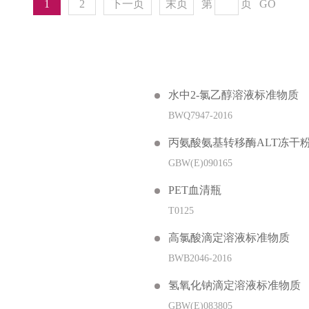
1
2
下一页
末页
第
页
GO
水中2-氯乙醇溶液标准物质
BWQ7947-2016
丙氨酸氨基转移酶ALT冻干
GBW(E)090165
PET血清瓶
T0125
高氯酸滴定溶液标准物质
BWB2046-2016
氢氧化钠滴定溶液标准物质
GBW(E)083805