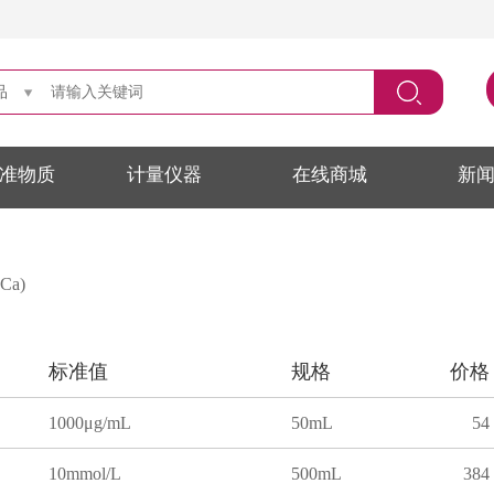
品
准物质
计量仪器
在线商城
新
Ca)
标准值
规格
价格
1000μg/mL
50mL
54
10mmol/L
500mL
384