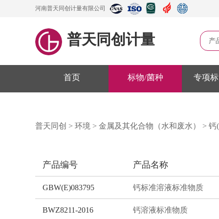
河南普天同创计量有限公司
普天同创计量
产
首页
标物/菌种
专项标
普天同创
>
环境
>
金属及其化合物（水和废水）
>
钙(
产品编号
产品名称
GBW(E)083795
钙标准溶液标准物质
BWZ8211-2016
钙溶液标准物质