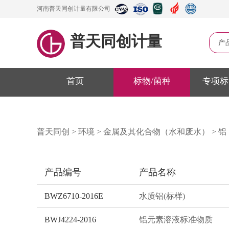
河南普天同创计量有限公司
普天同创计量
产
首页
标物/菌种
专项标
普天同创
>
环境
>
金属及其化合物（水和废水）
>
铝
产品编号
产品名称
BWZ6710-2016E
水质铝(标样)
BWJ4224-2016
铝元素溶液标准物质