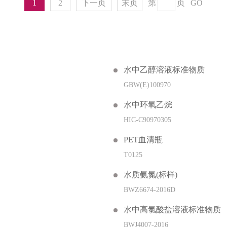
1
2
下一页
末页
第
页
GO
水中乙醇溶液标准物质
GBW(E)100970
水中环氧乙烷
HIC-C90970305
PET血清瓶
T0125
水质氨氮(标样)
BWZ6674-2016D
水中高氯酸盐溶液标准物质
BWJ4007-2016