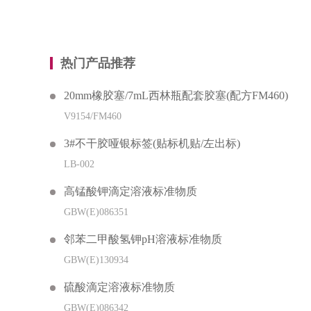
热门产品推荐
20mm橡胶塞/7mL西林瓶配套胶塞(配方FM460)
V9154/FM460
3#不干胶哑银标签(贴标机贴/左出标)
LB-002
高锰酸钾滴定溶液标准物质
GBW(E)086351
邻苯二甲酸氢钾pH溶液标准物质
GBW(E)130934
硫酸滴定溶液标准物质
GBW(E)086342