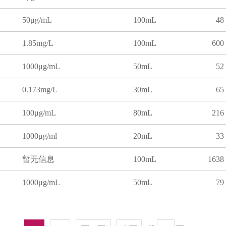
50μg/mL
100mL
48
1.85mg/L
100mL
600
1000μg/mL
50mL
52
0.173mg/L
30mL
65
100μg/mL
80mL
216
1000μg/ml
20mL
33
暂无信息
100mL
1638
1000μg/mL
50mL
79