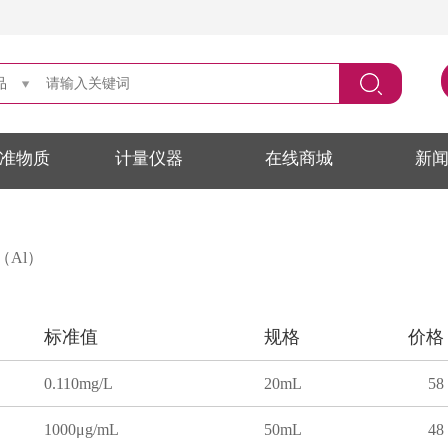
品
准物质
计量仪器
在线商城
新
（Al）
标准值
规格
价格
0.110mg/L
20mL
58
1000μg/mL
50mL
48